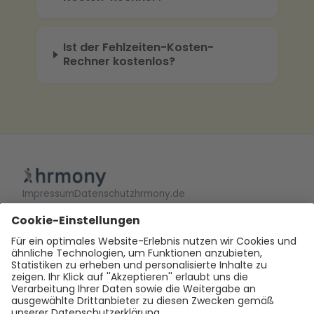
Ist der Fehlzeiten-Kosten-
Rechner kostenlos?
Impressum
Datenschutz
hrmony.de
QUELLEN & DATENGRUNDLAGE
DAK Gesundheitsreport 2025 (IGES)
BKK Gesundheitsreport 2025
BAuA – Kosten der Arbeitsunfähigkeit 2024
Destatis