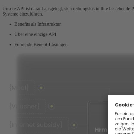
Unsere API ist darauf ausgelegt, sich reibungslos in Ihre bestehende
Systeme einzuführen.
Benefits als Infrastruktur
Über eine einzige API
Führende Benefit-Lösungen