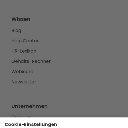
Wissen
Blog
Help Center
HR-Lexikon
Gehalts-Rechner
Webinare
Newsletter
Unternehmen
Über uns
Karriere
we‘re hiring