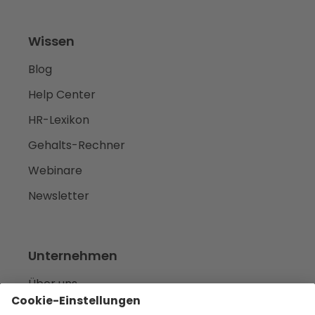
Wissen
Blog
Help Center
HR-Lexikon
Gehalts-Rechner
Webinare
Newsletter
Unternehmen
Über uns
Karriere
we‘re hiring