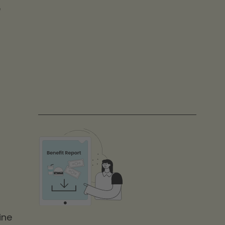
e
ine