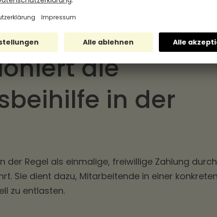
itarbeitenden entsteht
reiheit kann bestehen, wenn die Voraussetzungen
ioniert die
beihilfe in der
in der Regel als einmalige, freiwillige Zahlung durch
. Sie dient dazu, Mitarbeitende in einer konkrete
ell zu entlasten.