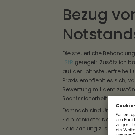
Bezug vo
Notstands
Die steuerliche Behandlung 
LStR
geregelt. Zusätzlich bas
auf der Lohnsteuerfreiheit 
Praxis empfiehlt es sich, v
Bewertung mit dem zustän
Rechtssicherheit zu gewähr
Demnach sind Unterstützun
• ein konkreter Notfall vorli
• die Zahlung zusätzlich zu