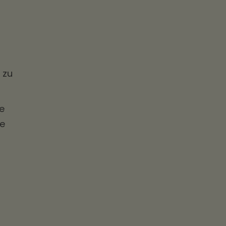
 zu
ie
ie