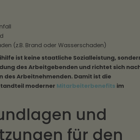
nfall
ld
äden (z.B. Brand oder Wasserschaden)
hilfe ist keine staatliche Sozialleistung, sonder
eidung des Arbeitgebenden und richtet sich nac
on des Arbeitnehmenden. Damit ist die
estandteil moderner
Mitarbeiterbenefits
im
undlagen und
tzungen für den