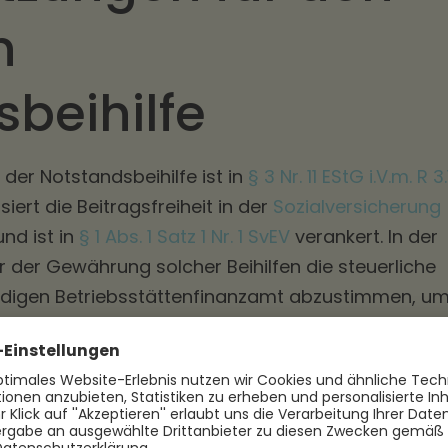
n
beihilfe
der Notstandsbeihilfe ist in
§ 3 Nr. 11 EStG i.V.m. R 3.
iert die Beitragsfreiheit in der
Sozialversicherung
und ist in
§ 1 Abs. 1 Satz 1 Nr. 1 SvEV
verankert. In der
or der Gewährung solcher Beihilfen die steuerliche
digen Betriebsstättenfinanzamt abzustimmen, u
leisten.
gen steuerfrei, wenn:
egt
m Arbeitslohn erfolgt