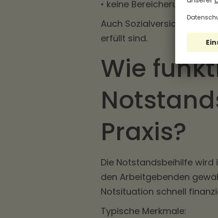
• keine Bereicherung des M
Auch Sozialversicherungsf
erfüllt sind.
Wie funkt
Notstands
Praxis?
Die Notstandsbeihilfe wird 
den Arbeitgebenden gewährt
Notsituation schnell finanzi
Typische Merkmale: