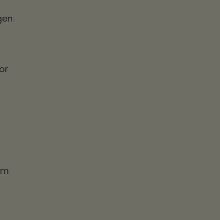
gen
or
om