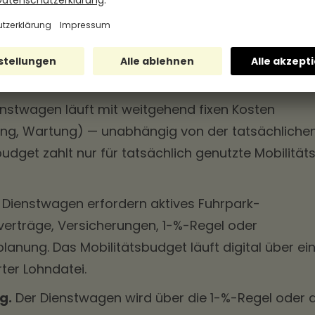
strukturell:
in Dienstwagen ist auf ein einzelnes Verkehrsmitte
obilitätsbudget deckt mehrere Verkehrsmittel parall
nden die Wahl.
nstwagen läuft mit weitgehend fixen Kosten
rung, Wartung) — unabhängig von der tatsächliche
udget zahlt nur für tatsächlich genutzte Mobilität
Dienstwagen erfordern aktives Fuhrpark-
rträge, Versicherungen, 1-%-Regel oder
anung. Das Mobilitätsbudget läuft digital über ei
rter Lohndatei.
g.
Der Dienstwagen wird über die 1-%-Regel oder 