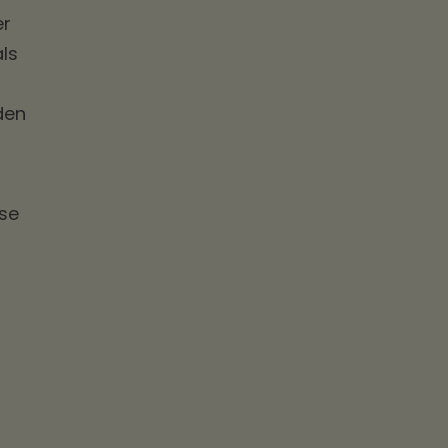
er
ls
den
ise