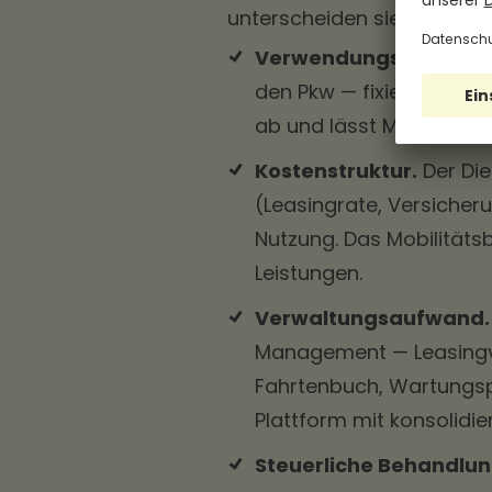
unterscheiden sie sich aber 
Verwendungs-Logik.
E
den Pkw — fixiert. Ein M
ab und lässt Mitarbeite
Kostenstruktur.
Der Die
(Leasingrate, Versiche
Nutzung. Das Mobilitätsb
Leistungen.
Verwaltungsaufwand.
Management — Leasingve
Fahrtenbuch, Wartungspl
Plattform mit konsolidie
Steuerliche Behandlun