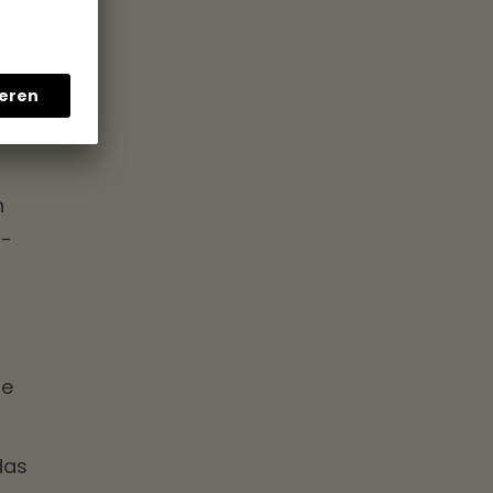
l —
el
n
s-
ne
das