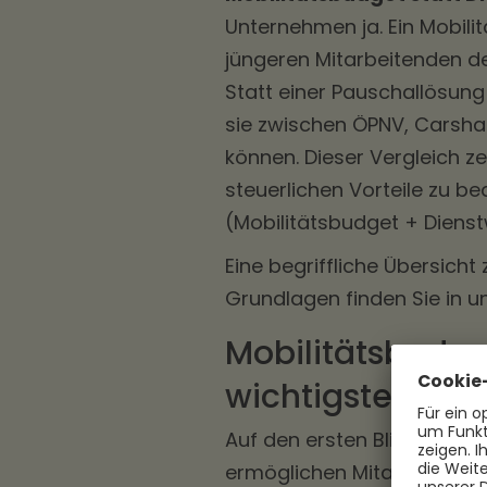
Unternehmen ja. Ein Mobilitä
jüngeren Mitarbeitenden deu
Statt einer Pauschallösung
sie zwischen ÖPNV, Carshar
können. Dieser Vergleich z
steuerlichen Vorteile zu b
(Mobilitätsbudget + Dienst
Eine begriffliche Übersich
Grundlagen finden Sie in 
Mobilitätsbudge
wichtigsten Unt
Auf den ersten Blick erfüll
ermöglichen Mitarbeitenden