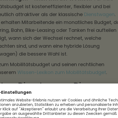
tsbudget ist kosteneffizienter, flexibler und bei
tlich attraktiver als der klassische
Dienstwagen
.
 erhalten Mitarbeitende ein monatliches Budget, d
ing, Bahn, Bike-Leasing oder Tanken frei aufteilen
eigt, wann sich der Wechsel rechnet, welche
eachten sind, und wann eine hybride Lösung
wagen) die bessere Wahl ist.
t zum Mobilitätsbudget und seinen rechtlichen
unserem
Wissen-Lexikon zum Mobilitätsbudget
.
t vs. Dienstwagen: Die
erschiede
en beide Modelle den gleichen Zweck — sie
, mobil zur Arbeit zu kommen. In der Tiefe