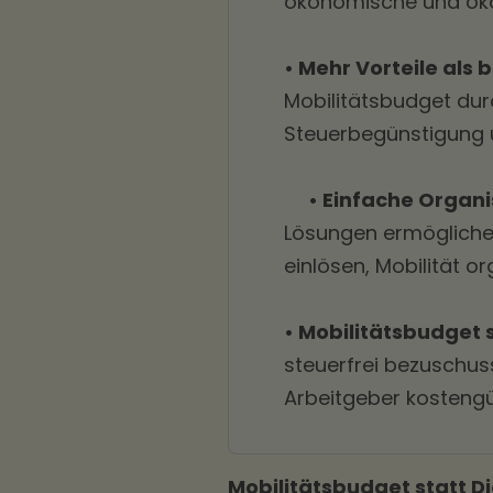
ökonomische und ökol
• Mehr Vorteile als
Mobilitätsbudget durch
Steuerbegünstigung u
• Einfache Organis
Lösungen ermögliche
einlösen, Mobilität or
• Mobilitätsbudget
steuerfrei bezuschus
Arbeitgeber kosteng
Mobilitätsbudget statt D