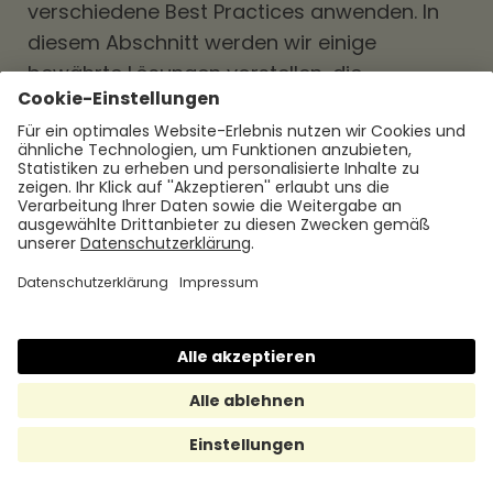
verschiedene Best Practices anwenden. In
diesem Abschnitt werden wir einige
bewährte Lösungen vorstellen, die
Unternehmen bei der Verbesserung ihres
Einstellungsprozesses unterstützen können.
Erstellung eines detaillierten
Einstellungsplans
Ein detaillierter Einstellungsplan ist ein
wesentlicher Bestandteil eines effizienten
Time-to-Hire-Prozesses. Unternehmen
sollten klare Zeitziele für jede Phase des
Prozesses festlegen, um sicherzustellen,
dass der Prozess reibungslos abläuft und
Verzögerungen vermieden werden. Der Plan