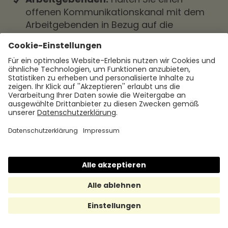
offenen Kommunikationskanal mit dem
Arbeitgebenden in Bezug auf die
Arbeitgeberwohnung aufrecht. Teilen Sie
eventuelle Anliegen oder
Verbesserungsvorschläge mit und klären
Sie Unklarheiten frühzeitig.
Wertschätzung des Angebots:
Schätzen Sie das Angebot einer
Arbeitgeberwohnung als attraktives
Benefit und nutzen Sie es, um Ihre
finanzielle Situation zu verbessern und
eine bessere Work-Life-Balance zu
erreichen.
Arbeitgeberwohnungen können für
Arbeitgebende und Arbeitnehmende