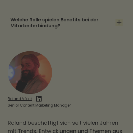
Produktivität.
Unternehmenskultur,
Welche Rolle spielen Benefits bei der
Entwicklungsmöglichkeiten, flexible
Mitarbeiterbindung?
Arbeitsmodelle und Benefits gehören zu den
wichtigsten Faktoren.
Benefits wirken direkt im Alltag und erhöhen
die wahrgenommene Wertschätzung.
Dadurch können sie Fluktuation reduzieren.
Roland Völkel
Senior Content Marketing Manager
Roland beschäftigt sich seit vielen Jahren
mit Trends, Entwicklungen und Themen aus