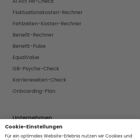
AI Act HR-Check
Fluktuationskosten-Rechner
Fehlzeiten-Kosten-Rechner
Benefit-Rechner
Benefit-Pulse
EqualValue
GB-Psyche-Check
Karriereseiten-Check
Onboarding-Plan
Unternehmen
Empfehlen