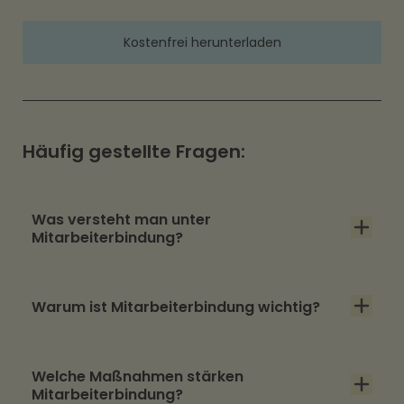
Kostenfrei herunterladen
Häufig gestellte Fragen:
Was versteht man unter
Mitarbeiterbindung?
Mitarbeiterbindung umfasst alle Maßnahmen,
Warum ist Mitarbeiterbindung wichtig?
die darauf abzielen, Mitarbeitende langfristig
im Unternehmen zu halten und ihre Loyalität
Sie reduziert Fluktuation, spart Kosten und
zu stärken.
Welche Maßnahmen stärken
sorgt für stabile Teams und höhere
Mitarbeiterbindung?