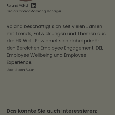
einzelne Personen, und ist die gesetzliche Basis
Roland Völkel
für weitergehende Maßnahmen.
Senior Content Marketing Manager
Roland beschäftigt sich seit vielen Jahren
mit Trends, Entwicklungen und Themen aus
der HR Welt. Er widmet sich dabei primär
den Bereichen
Employee Engagement
,
DEI
,
Employee Wellbeing und Employee
Experience.
Über diesen Autor
Das könnte Sie auch interessieren: