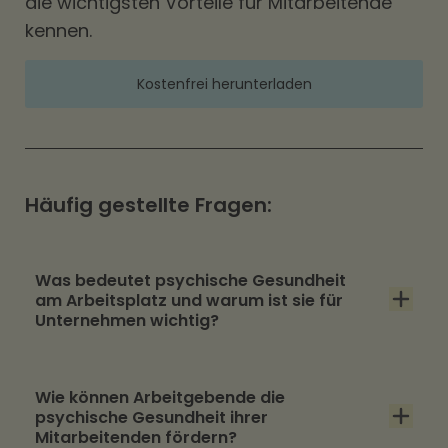
die wichtigsten Vorteile für Mitarbeitende
kennen.
Kostenfrei herunterladen
Häufig gestellte Fragen:
Was bedeutet psychische Gesundheit
am Arbeitsplatz und warum ist sie für
Unternehmen wichtig?
Psychische Gesundheit am Arbeitsplatz
Wie können Arbeitgebende die
beschreibt einen Zustand, in dem Beschäftigte
psychische Gesundheit ihrer
den Anforderungen ihrer Arbeit gewachsen
Mitarbeitenden fördern?