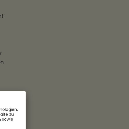
ht
r
en
nd.
uf
ie