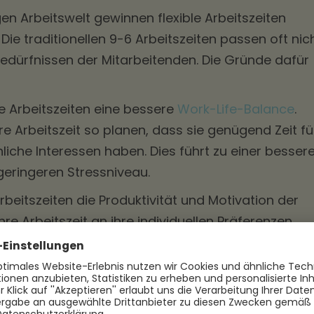
gen Arbeitswelt gewinnen flexible Arbeitszeiten
e traditionellen 9-6 Arbeitszeiten passen oft nic
Bedürfnissen der Mitarbeitenden. Die Gründe dafür
le Arbeitszeiten eine bessere
Work-Life-Balance
.
 Arbeitszeit so planen, dass sie genügend Zeit fü
liche Interessen haben. Dies führt zu einer besser
geringeren Stressniveau.
Arbeitszeiten die Produktivität und Motivation der
hre Arbeitszeit an ihre individuellen Präferenzen
ie in den Zeiten, in denen sie am produktivsten si
 Effizienz und besseren Arbeitsergebnissen.
le Arbeitszeiten eine bessere Vereinbarkeit von Ber
beispielsweise ihre Arbeitszeit so gestalten, dass s