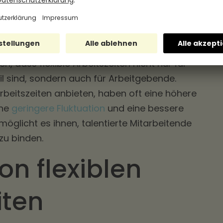
gen oder nachmittags für sie da sein können. Dies
 und trägt zur allgemeinen Zufriedenheit der
, dass flexible Arbeitszeiten nicht nur für
l sind, sondern auch für Arbeitgebende.
Arbeitszeiten anbieten, haben oft eine höhere
ine
geringere Fluktuation
und eine bessere
möglicht es ihnen, talentierte Mitarbeitende
zu binden.
on flexiblen
iten