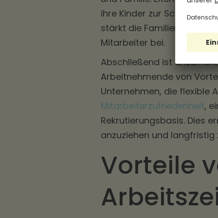
ihre Kinder zur Schule brin
stärkt die Familienbindung
Mitarbeiter bei.
Abschließend ist anzumerken
Arbeitnehmende von Vortei
Unternehmen, die flexible 
Mitarbeiterzufriedenheit
, e
Rekrutierungsbasis. Dies er
anzuziehen und langfristig 
Vorteile v
Arbeitsze