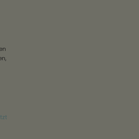
nen
en,
tzt