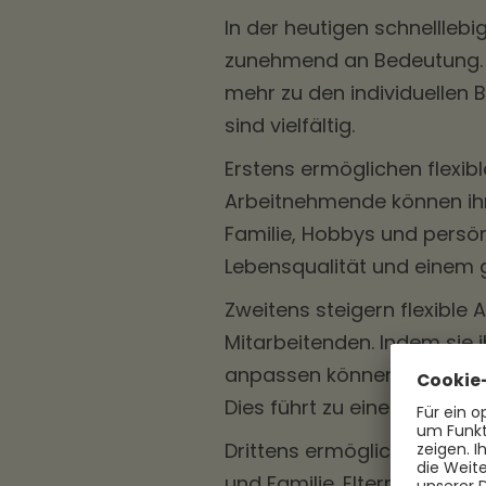
In der heutigen schnelllebi
zunehmend an Bedeutung. Di
mehr zu den individuellen 
sind vielfältig.
Erstens ermöglichen flexib
Arbeitnehmende können ihre
Familie, Hobbys und persön
Lebensqualität und einem 
Zweitens steigern flexible 
Mitarbeitenden. Indem sie i
anpassen können, arbeiten s
Dies führt zu einer höheren
Drittens ermöglichen flexib
und Familie. Eltern können 