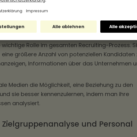
utzten. In den letzten Jahren hat sich das Social
vative Methode etabliert, um Talente zu gewinnen.
alen Medien im Recruiting-Prozess
e wichtige Rolle im gesamten Recruiting-Prozess. S
eine größere Anzahl von potenziellen Kandidaten 
lenanzeigen, Informationen über das Unternehmen 
ale Medien die Möglichkeit, eine Beziehung zu den
nd sie besser kennenzulernen, indem man ihre
ssen analysiert.
 Zielgruppenanalyse und Personal