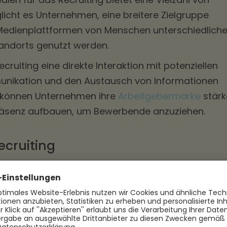
licht es Unternehmen, eine breitere Zielgruppe
Medienplattformen von Menschen unterschiedlich
tandorts genutzt werden.
ruiting eine direkte Interaktion mit potenziellen
unikation und den Austausch von Informationen
us können Unternehmen ihre
Arbeitgebermarke
stärk
Präsenz aufbauen, um Bewerbende anzuziehen.
ecruiting
Laufe der Jahre weiterentwickelt. Früher waren
nzeigen in Zeitungen oder Fachzeitschriften die
gen. Mit dem Aufkommen des Internets wurde das
r, wobei Unternehmen ihre eigenen Karriereseiten