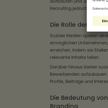
aufbauten und Jobportale n
Recruiting jedoch als inno
Die Rolle der sozi
Soziale Medien spielen ein
ermöglichen Unternehmen, 
erreichen, indem sie Stel
relevante Inhalte teilen.
Darüber hinaus bieten sozi
Bewerbenden aufzubauen u
Profile, Beiträge und Intere
Die Bedeutung von
Branding