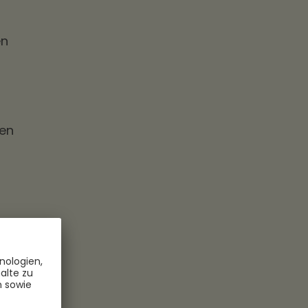
en
en