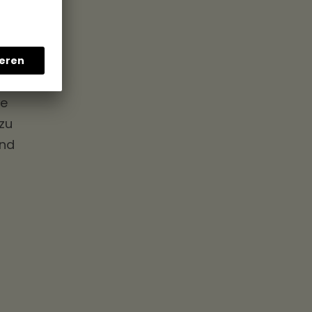
ie
zu
und