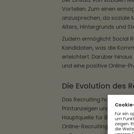
Vorteilen. Zum einen ermög
anzusprechen, da soziale 
Alters, Hintergrunds und S
Zudem ermöglicht Social Rec
Kandidaten, was die Komm
erleichtert. Darüber hina
und eine positive Online-
Die Evolution des R
Das Recruiting hat sich im 
Printanzeigen und Stellena
Hauptquelle für Bewerbun
Online-Recruiting populäre