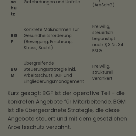
sc
Gefährdungen und Unfälle
(ArbSchG)
hu
tz
Freiwillig,
Konkrete Maßnahmen zur
steuerlich
BG
Gesundheitsförderung
begünstigt
F
(Bewegung, Ernährung,
nach § 3 Nr. 34
Stress, Sucht)
EStG
Übergreifende
Freiwillig,
BG
Steuerungsstrategie inkl.
strukturell
M
Arbeitsschutz, BGF und
verankert
Eingliederungsmanagement
Kurz gesagt: BGF ist der operative Teil – die
konkreten Angebote für Mitarbeitende. BGM
ist die übergeordnete Strategie, die diese
Angebote steuert und mit dem gesetzlichen
Arbeitsschutz verzahnt.