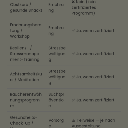
❌ Nein (kein
Obstkorb /
Ernähru
zertifiziertes
gesunde Snacks
ng
Programm)
Ernährungsbera
Ernähru
tung /
✅ Ja, wenn zertifiziert
ng
Workshop
Resilienz- /
Stressbe
Stressmanage
wältigun
✅ Ja, wenn zertifiziert
ment-Training
g
Stressbe
Achtsamkeitsku
wältigun
✅ Ja, wenn zertifiziert
rs / Meditation
g
Raucherentwöh
Suchtpr
nungsprogram
äventio
✅ Ja, wenn zertifiziert
m
n
Gesundheits-
Vorsorg
⚠️ Teilweise — je nach
Check-up /
e
Ausgestaltung