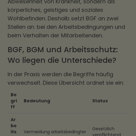
Abwesenheit von Krankheit, sondern als
körperliches, geistiges und soziales
Wohlbefinden. Deshalb setzt BGF an zwei
Stellen an: bei den Arbeitsbedingungen und
beim Verhalten der Mitarbeitenden.
BGF, BGM und Arbeitsschutz:
Wo liegen die Unterschiede?
In der Praxis werden die Begriffe häufig
verwechselt. Diese Übersicht ordnet sie ein:
Be
gri
Bedeutung
Status
ff
Ar
be
Gesetzlich
its
Vermeidung arbeitsbedingter
verpflichtend