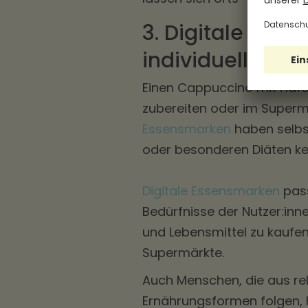
3. Digitale Ess
individuellen B
Einen Cappuccino mit Hafe
zubereiten oder im Superma
Essensmarken
haben selbst
oder besonderen Diäten ke
Digitale Essensmarken
pass
Bedürfnisse der Nutzer:inne
und Lebensmittel zu kaufen 
Supermärkte.
Auch Menschen, die aus re
Ernährungsformen folgen,