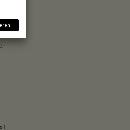
len
il