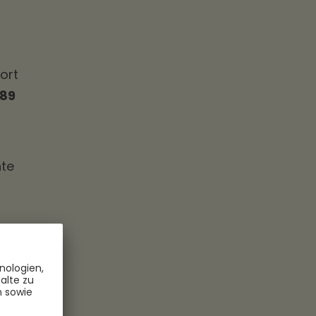
ort
89
hte
en
d