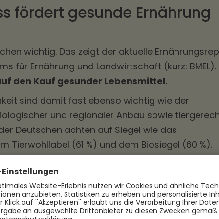
ss fördert gesunde Ernährung
schen wichtig. Das zeigt der aktuelle Ernährungsrep
ms für Ernährung und Landwirtschaft (kurz: BMEL).
auf den Kauf gesunder Lebensmittel.
keit sind damit fast ebenso wichtig wie der
ologischer und regionaler Anbau sowie tiergerec
 der Deutschen achten auf Siegel wie das
om Tierwohllabel (61 %) und dem Biosiegel (60 %).
ern diesen gesunden Ernährungstrend und tragen
n Arbeitnehmenden bei. Denn: egal, ob im Hoflad
digitale
Essensmarken
sind besonders flexibel un
iebsunabhängig einlösen.