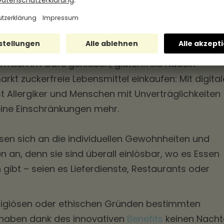
ensmarken passen sich
edürfnissen an
rmilch im Café genießen, glutenfreie Nudeln
rkt zuckerfreie Lebensmittel einkaufen: Mit digita
 Allergiker und Menschen mit Unverträglichkeiten
ine Einschränkungen mehr.
en sich an die individuellen Gewohnheiten und
n an, denn sie sind überall einlösbar, wo es Essen
gibt – seien es Lieferdienste, Restaurants oder
ligiösen oder ethischen Gründen bestimmten
 haben dank des innovativen
Benefits
keinen Nachte