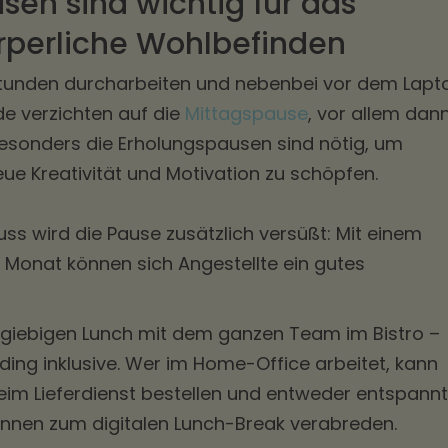
sen sind wichtig für das
rperliche Wohlbefinden
Stunden durcharbeiten und nebenbei vor dem Lapt
e verzichten auf die
Mittagspause
, vor allem dann
 besonders die Erholungspausen sind nötig, um
eue Kreativität und Motivation zu schöpfen.
s wird die Pause zusätzlich versüßt: Mit einem
m Monat können sich Angestellte ein gutes
giebigen Lunch mit dem ganzen Team im Bistro –
ng inklusive. Wer im Home-Office arbeitet, kann
 beim Lieferdienst bestellen und entweder entspannt
:innen zum digitalen Lunch-Break verabreden.