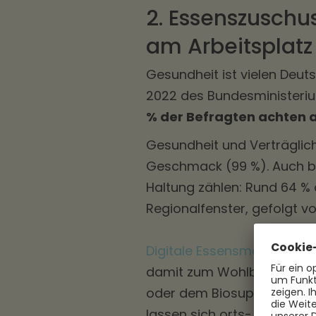
2. Essenszuschu
am Arbeitsplatz
Gesundheit ist vielen Deut
2022 des Bundesministeriu
% der Befragten achten 
Gesundheit und Verträglich
Geschmack (99 %). Auch bi
Haltung zählen: Rund 64 %
Regionalfenster, gefolgt v
Digitale Essensmarken
förd
damit zum Wohlbefinden vo
oder dem Biosupermarkt – 
lassen sich orts- und betr