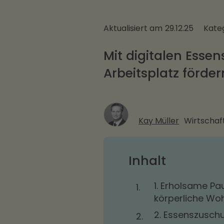
Aktualisiert am
29.12.25
Kate
Mit digitalen Ess
Arbeitsplatz förder
Kay Müller
Wirtschaft
Inhalt
1. Erholsame Pa
1.
körperliche Wo
2. Essenszusch
2.