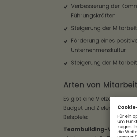
Verbesserung der Komm
Führungskräften
Steigerung der Mitarbe
Förderung eines positi
Unternehmenskultur
Steigerung der Mitarbei
Arten von Mitarbei
Es gibt eine Vielzahl von M
Budget und Zielen des Even
Beispiele:
Teambuilding-Veranstal