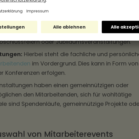
beit zu fördern. Beispiele dafür sind Outdoor-
Herausforderungen oder Sportturniere.
 dienen dazu, Erfolge zu feiern und den
zung
entgegenzubringen. Beispiele sind
bschlussfeiern oder Jubiläumsveranstaltungen.
tungen:
Hierbei steht die fachliche und persönlich
arbeitenden
im Vordergrund. Dies kann in Form von
 Konferenzen erfolgen.
nstaltungen haben einen gemeinnützigen oder
glichen den Mitarbeitenden, sich für wohltätige
ele sind Spendenläufe, gemeinnützige Projekte ode
uswahl von Mitarbeiterevents