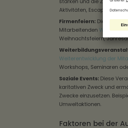
stärken und die Zusammenar
Aktivitäten, Escape-Room-
Firmenfeiern:
Diese Events
Mitarbeitenden
Wertschät
Weihnachtsfeiern, Jahresa
Weiterbildungsveranstal
Weiterentwicklung der Mit
Workshops, Seminaren oder
Soziale Events:
Diese Vera
karitativen Zweck und ermö
Zwecke einzusetzen. Beispi
Umweltaktionen.
Faktoren bei der A