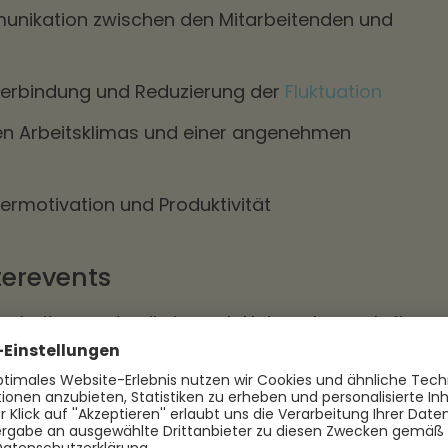
unikation zwischen den Mitarbeitenden und
iterbindung und Reduzierung der
Fluktuation
ven Arbeitsklimas und einer angenehmen
termotivation und Produktivität
terevents
itarbeiterevents, die je nach Unternehmenskultur,
ts ausgewählt werden können. Hier sind einige
tungen:
Hierbei geht es darum, das Teamgefühl z