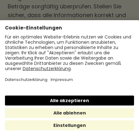
Beträge sorgfältig überprüfen. Stellen Sie
sicher, dass alle Informationen korrekt und
vollständig sind und dass alle Belege
ordnungsgemäß erfasst wurden.
Es ist ratsam, die Reisekostenabrechnung
auch von einer anderen Person überprüfen
zu lassen, um mögliche Fehler oder
Unstimmigkeiten zu identifizieren. Dies kann
ein Vorgesetzter, ein Kollege oder jemand
aus der Buchhaltung sein.
Nachdem die Reisekostenabrechnung
überprüft wurde, kann sie zur Genehmigung
und Freigabe eingereicht werden. Der
Genehmigungsprozess kann je nach
Unternehmen und dessen Richtlinien