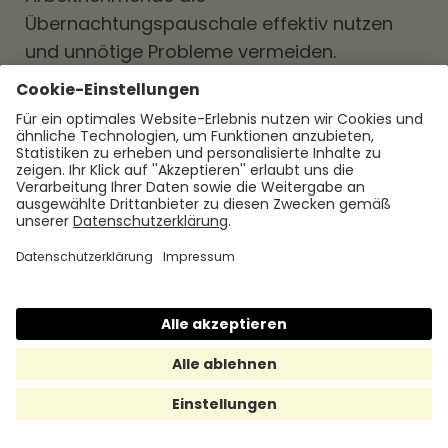
Übernachtungspauschale effektiv nutzen
und unnötige Probleme vermeiden.
Abschließend lässt sich sagen, dass die
Übernachtungspauschale eine praktische
Lösung für die Abrechnung von
Übernachtungskosten während Dienstreisen
darstellt. Sie bietet eine einfache und
transparente Möglichkeit, die Kosten zu
verwalten und Arbeitnehmenden eine
finanzielle Entlastung zu bieten.
Arbeitgebende profitieren von einer
einfacheren Abrechnung und
Kostenkontrolle. Durch eine bewusste
Nutzung der Übernachtungspauschale
können Arbeitnehmende und Arbeitgebende