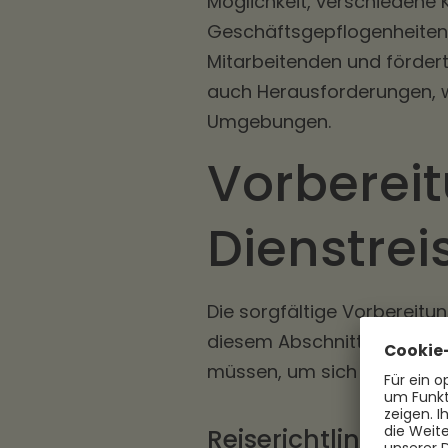
Möglichkeit, verschiedene 
Geschäftsgepflogenheiten z
Mitarbeitenden und fördert 
auch Herausforderungen, w
Umgebungen.
Vorbereit
Dienstrei
Die sorgfältige Vorbereitung
diesem Abschnitt werden w
müssen, um sich optimal au
Reiserichtlinien 