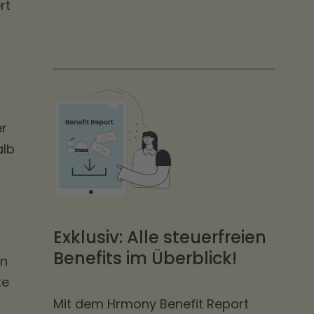
rt
er
alb
Exklusiv: Alle steuerfreien
Benefits im Überblick!
rn
te
Mit dem Hrmony Benefit Report