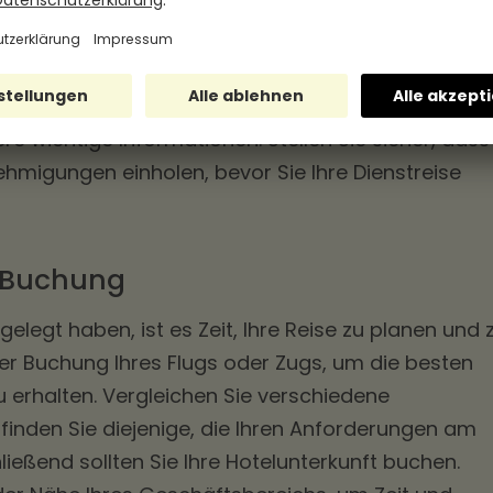
rer Dienstreise beginnen, ist es wichtig, die
rnehmens zu kennen. Diese Richtlinien geben Ihnen
laubten Reiseziele, die maximale Reisedauer, die
e wichtige Informationen. Stellen Sie sicher, dass
ehmigungen einholen, bevor Sie Ihre Dienstreise
 Buchung
tgelegt haben, ist es Zeit, Ihre Reise zu planen und 
er Buchung Ihres Flugs oder Zugs, um die besten
 erhalten. Vergleichen Sie verschiedene
inden Sie diejenige, die Ihren Anforderungen am
ießend sollten Sie Ihre Hotelunterkunft buchen.