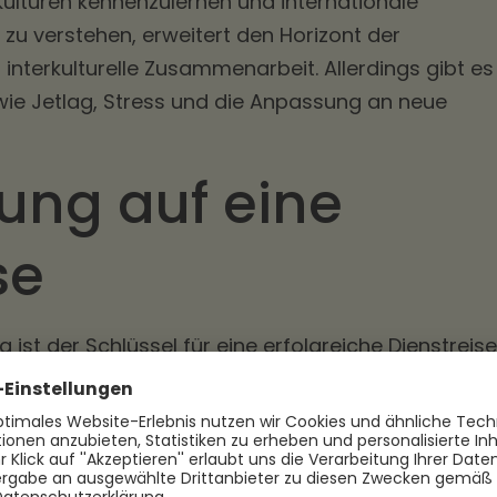
Kulturen kennenzulernen und internationale
u verstehen, erweitert den Horizont der
interkulturelle Zusammenarbeit. Allerdings gibt es
ie Jetlag, Stress und die Anpassung an neue
ung auf eine
se
 ist der Schlüssel für eine erfolgreiche Dienstreise.
ir Ihnen zeigen, welche Schritte Sie unternehmen
f Ihre Reise vorzubereiten.
und Genehmigungen