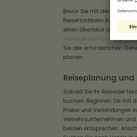
Bevor Sie mit der Planung Ih
Reiserichtlinien Ihres Unte
einen Überblick über die er
Kostenerstattung
und ander
Sie alle erforderlichen Gen
planen.
Reiseplanung und
Sobald Sie Ihr Reiseziel fes
buchen. Beginnen Sie mit d
Preise und Verbindungen zu
Verkehrsunternehmen und f
besten entsprechen. Anschl