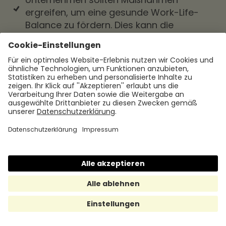
ergreifen, um eine gesunde Work-Life-
Balance zu fördern. Dies kann die
Förderung von Pausen, die Schaffung von
Ruheräumen oder die Unterstützung bei
der Vereinbarkeit von Arbeit und
persönlichen Verpflichtungen umfassen.
Eine gute Work-Life-Balance trägt zur
Zufriedenheit und Produktivität der
Mitarbeitenden bei.
Gesundheit und Wohlbefinden
unterstützen
Ergonomie am Arbeitsplatz:
Unternehmen sollten sicherstellen, dass
die Arbeitsplätze ergonomisch gestaltet