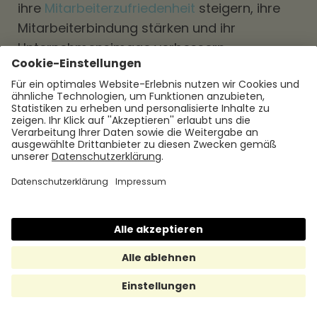
ihre
Mitarbeiterzufriedenheit
steigern, ihre
Mitarbeiterbindung stärken und ihr
Unternehmensimage verbessern.
In Zukunft wird der Belegschaftsrabatt
voraussichtlich weiterhin eine wichtige Rolle
spielen, da Unternehmen bestrebt sind, ihre
Mitarbeitenden zu motivieren und zu binden.
Die fortschreitende Digitalisierung
ermöglicht es Unternehmen auch,
innovative Rabattlösungen anzubieten, die
auf die individuellen Bedürfnisse der
Mitarbeitenden zugeschnitten sind.
Insgesamt bietet der Belegschaftsrabatt
eine Win-Win-Situation für Unternehmen
und Mitarbeitende. Unternehmen können