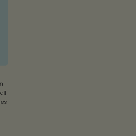
rn
all
nes