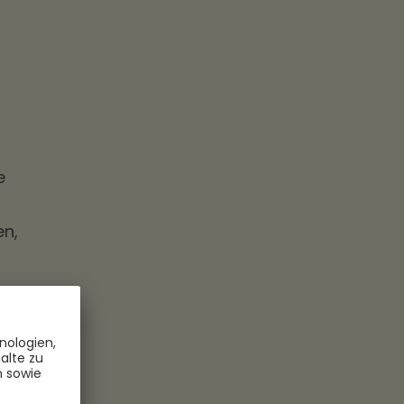
e
en,
gs