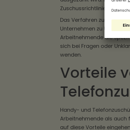
Zuschussrichtlinien des je
Das Verfahren zur Gewähr
Unternehmen zu Unternehmen
Arbeitnehmende die spezif
sich bei Fragen oder Unkla
wenden.
Vorteile
Telefonz
Handy- und Telefonzuschüss
Arbeitnehmende als auch f
auf diese Vorteile eingehe