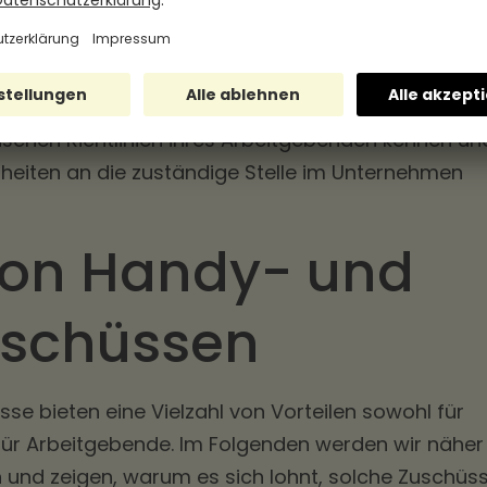
weiligen Unternehmens festgelegt.
ung von Handy- und Telefonzuschüssen kann von
 unterschiedlich sein. Es ist daher wichtig, dass
ischen Richtlinien ihres Arbeitgebenden kennen un
rheiten an die zuständige Stelle im Unternehmen
 von Handy- und
uschüssen
e bieten eine Vielzahl von Vorteilen sowohl für
ür Arbeitgebende. Im Folgenden werden wir näher
n und zeigen, warum es sich lohnt, solche Zuschüs