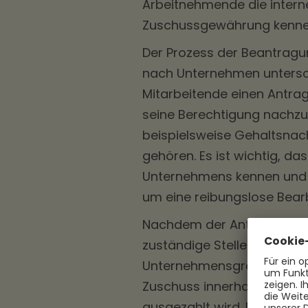
Arbeitnehmende die intern
Zuschussgewährung kennen
Der Prozess der Beantragu
nach Unternehmen unterschi
Mitarbeitende einen Antra
seine Berechtigung nachzu
beispielsweise Gehaltsnach
gehören. Es ist wichtig, d
Unternehmens kennen und di
um eine reibungslose Bear
Nachdem der Antrag eingere
zuständige Stelle im Unter
Unternehmensgröße und -str
Zuschuss innerhalb eines 
ausgezahlt wird. Die gena