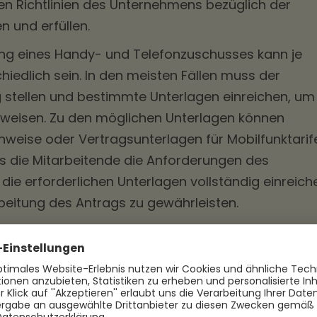
en Richtlinien des Unternehmens bezüglich der
 und erfüllen.
ng eines Handy- und Telefonzuschusses kann je
edlich sein. In den meisten Fällen muss der
g stellen und bestimmte Unterlagen einreichen, um
weisen. Zu den möglichen Unterlagen können
weise oder Vertragsunterlagen für Mobilfunktarif
ass die Mitarbeitende die Anforderungen des
e erforderlichen Unterlagen vollständig einreich
beitung des Antrags zu gewährleisten.
icht wurde, erfolgt die Bearbeitung durch die
nehmen. Die Bearbeitungszeit kann je nach
uktur variieren. Es ist jedoch üblich, dass der
bestimmten Zeitraums nach Einreichung des Antra
uen Auszahlungsmodalitäten werden in den