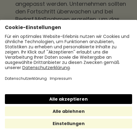
angepasst werden. Unternehmen sollten
den Fortschritt überwachen und bei
Bedarf Maßnahmen ergreifen, um das
Engagement aufrechtzuerhalten oder zu
verbessern.
Im nächsten Abschnitt werden wir
Fallstudien und Beispiele erfolgreicher
Unternehmen betrachten, um zu sehen, wie
sie das Mitarbeiterengagement erfolgreich
umgesetzt haben.
Fazit
Das Mitarbeiterengagement ist von
entscheidender Bedeutung für den Erfolg
eines Unternehmens. Es trägt zur Steigerung