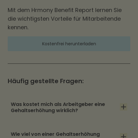
Mit dem Hrmony Benefit Report lernen Sie
die wichtigsten Vorteile für Mitarbeitende
kennen.
Kostenfrei herunterladen
Häufig gestellte Fragen:
Was kostet mich als Arbeitgeber eine
Gehaltserhöhung wirklich?
Eine Gehaltserhöhung kostet Sie als
Wie viel von einer Gehaltserhöhung
Arbeitgeber immer mehr als nur den reinen