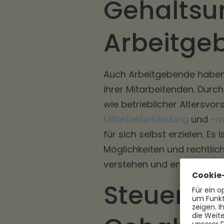
Gehaltsu
Arbeitge
Auch Arbeitgebende haben
ihrer Mitarbeitenden. Durch
wie betrieblicher Altersvo
Mitarbeiterbindung
und
-m
für sich selbst erzielen. E
Möglichkeiten und rechtl
verstehen und entspreche
Steuerlic