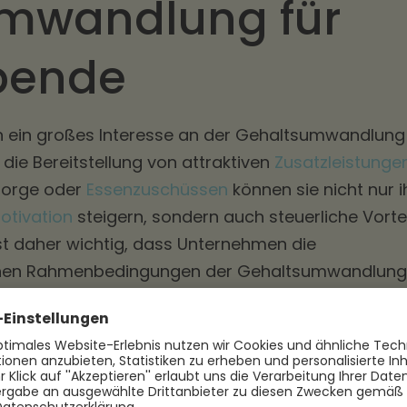
mwandlung für
bende
 ein großes Interesse an der Gehaltsumwandlung
 die Bereitstellung von attraktiven
Zusatzleistunge
rsorge oder
Essenzuschüssen
können sie nicht nur i
otivation
steigern, sondern auch steuerliche Vorte
s ist daher wichtig, dass Unternehmen die
ichen Rahmenbedingungen der Gehaltsumwandlung
nde Maßnahmen ergreifen.
he Aspekte der