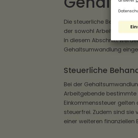
Gehalts
Die steuerliche Behandlung
der sowohl Arbeitnehmend
In diesem Abschnitt werden
Gehaltsumwandlung einge
Steuerliche Beha
Bei der Gehaltsumwandlu
Arbeitgebende bestimmte st
Einkommenssteuer gelten d
steuerfrei. Zudem sind sie
einer weiteren finanziellen 