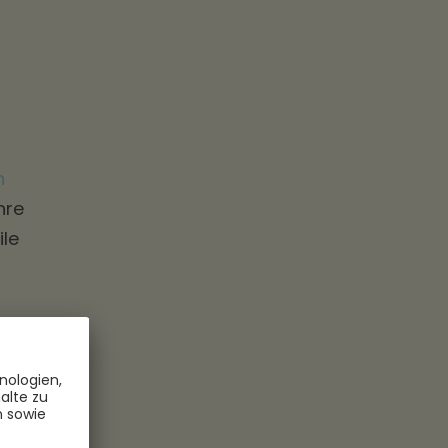
n
hre
ile