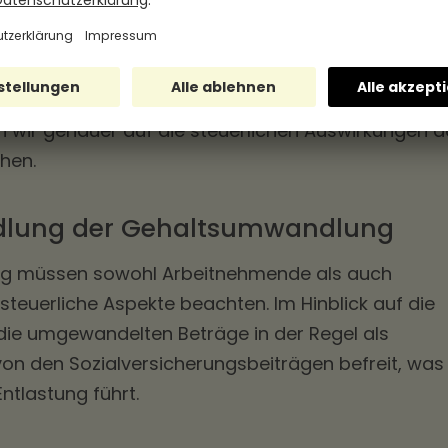
umwandlung
 der Gehaltsumwandlung ist ein wesentlicher Aspe
e als auch Arbeitgebende berücksichtigen müssen
 wir genauer auf die steuerlichen Auswirkungen d
hen.
ndlung der Gehaltsumwandlung
ng müssen sowohl Arbeitnehmende als auch
euerliche Aspekte beachten. Im Hinblick auf die
ie umgewandelten Beträge in der Regel als
 von den Sozialversicherungsbeiträgen befreit, was
Entlastung führt.