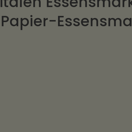
gitalen Essensmar
u Papier-Essensm
Compliance & Rechts
 dort nutzen, wo sie
Hrmony bietet Ihnen m
l kaufen – ohne an
Essensmarke pro Tag 
sein.
Dafür haften wir.
ngsaufwand:
Employer Branding:
 Die gesamte
Werden Sie als zeitge
ne Bestellungen,
wahrgenommen - für s
ken.
mehr Erfolg im Recruit