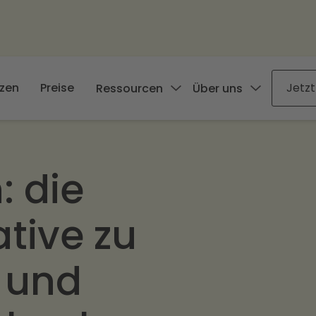
zen
Preise
Jetzt
Ressourcen
Über uns
n:
die
tive zu
 und