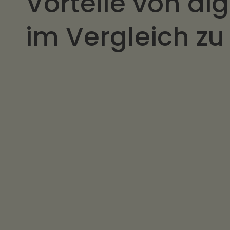
Vorteile von di
im Vergleich z
Überall einlösbar:
Mitarbeitende können den Essenszuschuss
ohnehin ihre Mahlzeiten oder Lebensmitte
bestimmte Akzeptanzstellen gebunden zu 
Kein monatlicher Verteil- & Verwaltu
Mitarbeitende werden einmalig angelegt.
Abwicklung läuft digital über Hrmony – oh
Verteilung oder Rückläufer von Papiermar