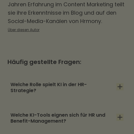
Jahren Erfahrung im Content Marketing teilt
sie ihre Erkenntnisse im Blog und auf den
Social-Media-Kanälen von Hrmony.
Über diesen Autor
Häufig gestellte Fragen:
Welche Rolle spielt KI in der HR-
Strategie?
KI unterstützt HR-Teams, datenbasierte
Welche KI-Tools eignen sich für HR und
Entscheidungen zu treffen – von der Analyse
Benefit-Management?
passender Benefits über regionale