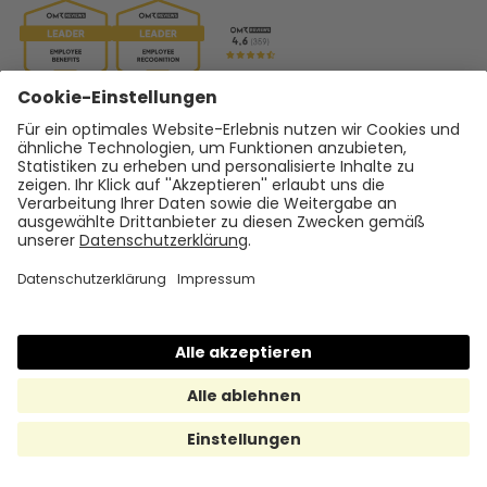
Hilfe & Support
Help Center
support@hrmony.de
Vertrieb kontaktieren
+49 30 567 950 39
hallo@hrmony.de
Karriere bei Hrmony