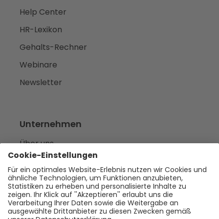
Help Center
HR-Lexikon
Gehalts-Rechner
Webinare
Newsletter
Unternehmen
Über uns
Karriere
we‘re hiring
Presse
Empfehlen