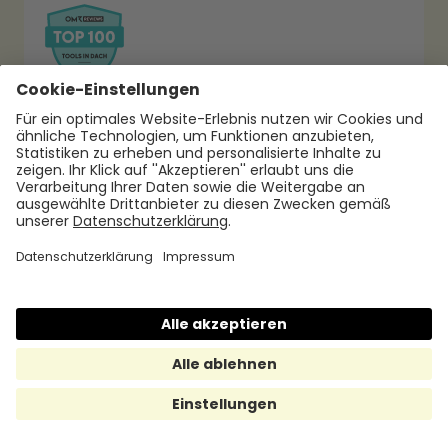
Hilfe & Support
Help Center
support@hrmony.de
Vertrieb kontaktieren
+49 30 567 950 39
hallo@hrmony.de
Karriere bei Hrmony
jobs@hrmony.de