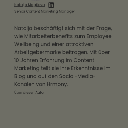
sozialversicherungsfrei.
Verpflegungszuschuss innerhalb der
Natalja Magitova
ersten drei Monate nicht mit dem
Senior Content Marketing Manager
amtlichen Sachbezugswert bewertet
Natalja beschäftigt sich mit der Frage,
werden (R 8.1 Abs. 7 Nr. 4 Buchst. a LStR).
wie
Mitarbeiterbenefits
zum Employee
Wellbeing und einer attraktiven
Arbeitgebermarke beitragen. Mit über
10 Jahren Erfahrung im Content
Marketing teilt sie ihre Erkenntnisse im
Blog und auf den Social-Media-
Kanälen von Hrmony.
Über diesen Autor