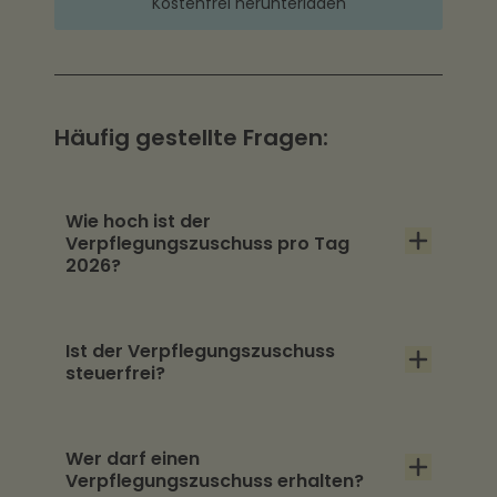
Kostenfrei herunterladen
Häufig gestellte Fragen:
Wie hoch ist der
Verpflegungszuschuss pro Tag
2026?
Im Jahr 2026 bis zu 7,67 €, davon sind
Ist der Verpflegungszuschuss
4,57€ steuerlich als Sachbezugswert
steuerfrei?
anerkannt.
Ja, sofern der Mitarbeitende einen
Wer darf einen
Eigenanteil von mindestens 4,57 €
Verpflegungszuschuss erhalten?