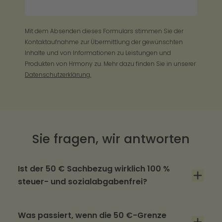
Mit dem Absenden dieses Formulars stimmen Sie der
Kontaktaufnahme zur Übermittlung der gewünschten
Inhalte und von Informationen zu Leistungen und
Produkten von Hrmony zu. Mehr dazu finden Sie in unserer
Datenschutzerklärung.
Sie fragen, wir antworten
Ist der 50 € Sachbezug wirklich 100 %
steuer- und sozialabgabenfrei?
Ja. Nach § 8 Abs. 2 Satz 11 EStG ist der
Sachbezug bis zur Freigrenze von 50,00 € pro
Was passiert, wenn die 50 €-Grenze