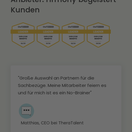
Kunden
"Große Auswahl an Partnern für die
„
Sachbezüge. Meine Mitarbeiter feiern es
u
und für mich ist es ein No-Brainer"
f
P
a
r
Matthias, CEO bei TheraTalent