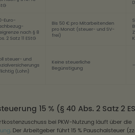
D
StG
0-Euro-
S
Bis 50 € pro Mitarbeitenden
achbezug-
B
pro Monat (steuer- und SV-
reigrenze nach § 8
frei)
bs. 2 Satz 11 EStG
K
oll steuer- und
Keine steuerliche
ozialversicherungs
Begünstigung
lichtig (Lohn)
teuerung 15 % (§ 40 Abs. 2 Satz 2 E
hrtkostenzuschuss bei PKW-Nutzung läuft über die
rung
. Der Arbeitgeber führt 15 % Pauschalsteuer (zzg