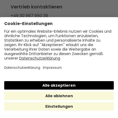
Vertrieb kontaktieren
+49 30 567 950 39
hallo@hrmony.de
Karriere bei Hrmony
jobs@hrmony.de
Produkte
Benefit-Plattform
Essenszuschuss
Sachbezug (Gutscheine)
Sachbezugskarte
Geschenke (Besondere Anlässe)