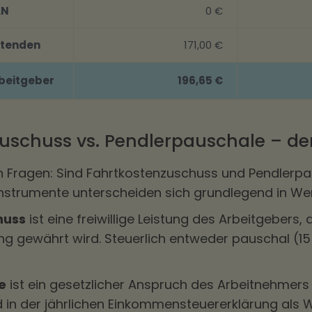
AN
0 €
itenden
171,00 €
beitgeber
196,65 €
uschuss vs. Pendlerpauschale – de
en Fragen: Sind Fahrtkostenzuschuss und Pendlerp
 Instrumente unterscheiden sich grundlegend in 
huss
ist eine freiwillige Leistung des Arbeitgebers,
g gewährt wird. Steuerlich entweder pauschal (15 
e
ist ein gesetzlicher Anspruch des Arbeitnehme
rd in der jährlichen Einkommensteuererklärung als