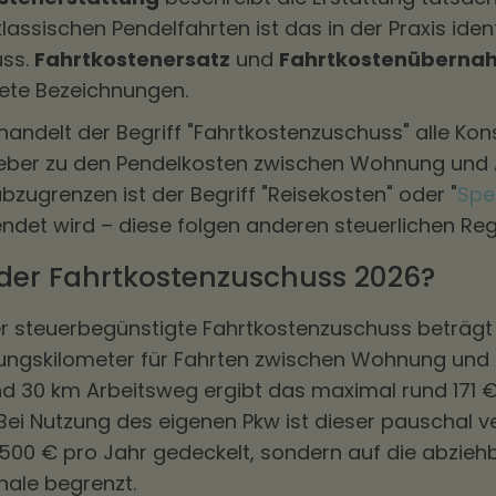
klassischen Pendelfahrten ist das in der Praxis ide
uss.
Fahrtkostenersatz
und
Fahrtkostenüberna
te Bezeichnungen.
handelt der Begriff "Fahrtkostenzuschuss" alle Kons
eber zu den Pendelkosten zwischen Wohnung und A
bzugrenzen ist der Begriff "Reisekosten" oder "
Spe
det wird – diese folgen anderen steuerlichen Re
 der Fahrtkostenzuschuss 2026?
r steuerbegünstigte Fahrtkostenzuschuss beträgt 
ungskilometer für Fahrten zwischen Wohnung und A
 30 km Arbeitsweg ergibt das maximal rund 171 
Bei Nutzung des eigenen Pkw ist dieser pauschal 
.500 € pro Jahr gedeckelt, sondern auf die abzieh
ale begrenzt.