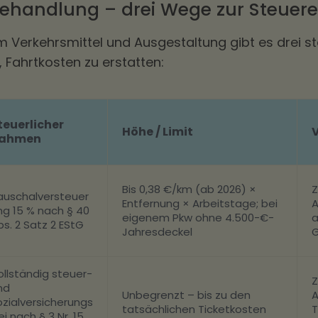
Behandlung – drei Wege zur Steuere
Verkehrsmittel und Ausgestaltung gibt es drei st
 Fahrtkosten zu erstatten:
teuerlicher
Höhe / Limit
ahmen
Bis 0,38 €/km (ab 2026) ×
Z
auschalversteuer
Entfernung × Arbeitstage; bei
A
ng 15 % nach § 40
eigenem Pkw ohne 4.500-€-
a
bs. 2 Satz 2 EStG
Jahresdeckel
G
ollständig steuer-
Z
nd
Unbegrenzt – bis zu den
A
ozialversicherungs
tatsächlichen Ticketkosten
T
ei nach § 3 Nr. 15