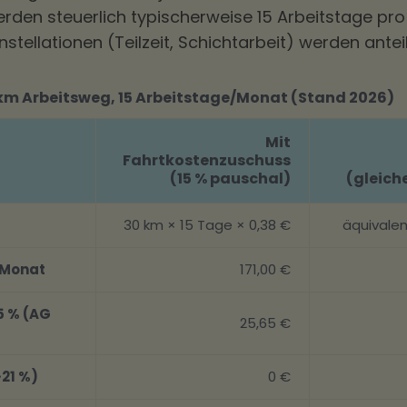
en steuerlich typischerweise 15 Arbeitstage pr
tellationen (Teilzeit, Schichtarbeit) werden antei
 km Arbeitsweg, 15 Arbeitstage/Monat (Stand 2026)
Mit
Fahrtkostenzuschuss
(15 % pauschal)
(gleich
30 km × 15 Tage × 0,38 €
äquivale
 Monat
171,00 €
5 % (AG
25,65 €
21 %)
0 €