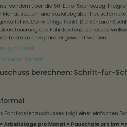
ss, sondern über die 50-Euro-Sachbezug-Freigren
o Monat steuer- und sozialabgabenfrei, sofern di
staltet ist. Der wichtige Punkt: Die 50-Euro-Sac
halversteuerung des Fahrtkostenzuschusses
voll
de Töpfe können parallel gewährt werden.
zug im Detail
tarbeiter-Benefit
uschuss berechnen: Schritt-für-Sch
formel
s Fahrtkostenzuschusses folgt einer einfachen Fo
× Arbeitstage pro Monat × Pauschale pro km = 