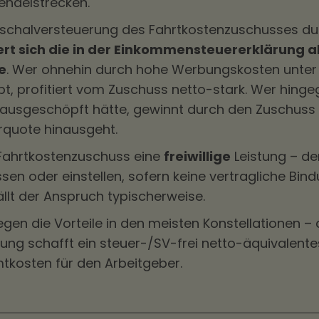
Pendelstrecken.
schalversteuerung des Fahrtkostenzuschusses du
rt sich die in der Einkommensteuererklärung 
e
. Wer ohnehin durch hohe Werbungskosten unte
t, profitiert vom Zuschuss netto-stark. Wer hinge
ausgeschöpft hätte, gewinnt durch den Zuschuss 
rquote hinausgeht.
Fahrtkostenzuschuss eine
freiwillige
Leistung – de
ssen oder einstellen, sofern keine vertragliche Bind
llt der Anspruch typischerweise.
en die Vorteile in den meisten Konstellationen – 
ng schafft ein steuer-/SV-frei netto-äquivalente
tkosten für den Arbeitgeber.