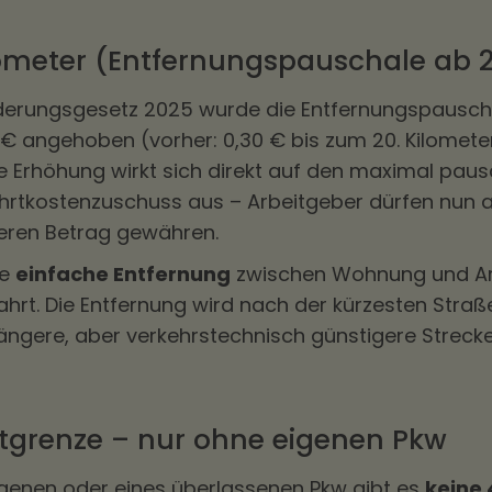
ometer (Entfernungspauschale ab 
derungsgesetz 2025 wurde die Entfernungspausch
 € angehoben (vorher: 0,30 € bis zum 20. Kilomete
ese Erhöhung wirkt sich direkt auf den maximal paus
hrtkostenzuschuss aus – Arbeitgeber dürfen nun 
eren Betrag gewähren.
ie
einfache Entfernung
zwischen Wohnung und Arb
ahrt. Die Entfernung wird nach der kürzesten Stra
ngere, aber verkehrstechnisch günstigere Strecke i
tgrenze – nur ohne eigenen Pkw
igenen oder eines überlassenen Pkw gibt es
keine