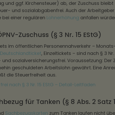
ag und ggf. Kirchensteuer) ab, der Zuschuss bleibt
uer- und sozialabgabenfrei. Auch der Arbeitgeber
 bei einer regulären
Lohnerhöhung
anfallen würde
ÖPNV-Zuschuss (§ 3 Nr. 15 EStG)
kets im öffentlichen Personennahverkehr – Monats
Deutschlandticket
, Einzeltickets – sind nach § 3 Nr.
- und sozialversicherungsfrei. Voraussetzung: Der
nehin geschuldeten Arbeitslohn gewährt. Eine Anr
ßt die Steuerfreiheit aus.
frei nach § 3 Nr. 15 EStG – Detail-Leitfaden
bezug für Tanken (§ 8 Abs. 2 Satz 1
nd
Sachbezugskarten
zum Tanken laufen nicht übe