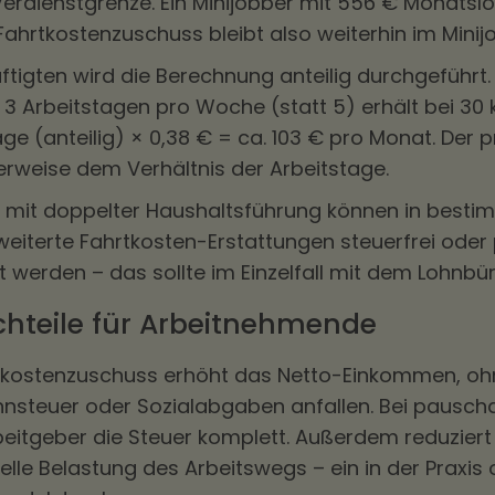
Verdienstgrenze. Ein Minijobber mit 556 € Monatsl
ahrtkostenzuschuss bleibt also weiterhin im Minij
ftigten wird die Berechnung anteilig durchgeführt. E
 3 Arbeitstagen pro Woche (statt 5) erhält bei 30
ge (anteilig) × 0,38 € = ca. 103 € pro Monat. Der p
erweise dem Verhältnis der Arbeitstage.
n mit doppelter Haushaltsführung können in besti
weiterte Fahrtkosten-Erstattungen steuerfrei oder
 werden – das sollte im Einzelfall mit dem Lohnbü
hteile für Arbeitnehmende
tkostenzuschuss erhöht das Netto-Einkommen, oh
hnsteuer oder Sozialabgaben anfallen. Bei pausch
eitgeber die Steuer komplett. Außerdem reduziert
ielle Belastung des Arbeitswegs – ein in der Praxis