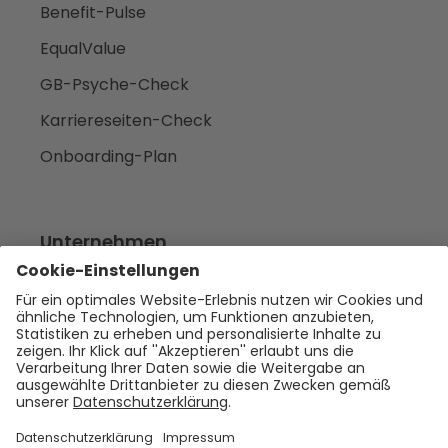
Benefit-Pulse
EqualValue
GB-Psyche-Check
Karriereseiten-Check
Onboarding-Plan
Unternehmen
Empfehlen
Über uns
Presse
Karriere
Rechtliches