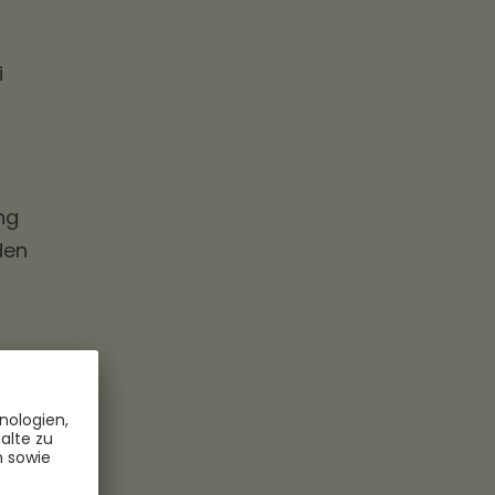
i
ng
den