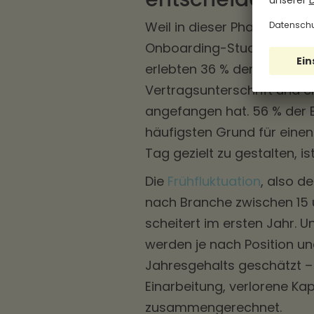
Weil in dieser Phase die m
Onboarding-Studie 2023, f
erlebten 36 % der Unterne
Vertragsunterschrift und 
angefangen hat. 56 % der 
häufigsten Grund für einen
Tag gezielt zu gestalten, 
Die
Frühfluktuation
, also de
nach Branche zwischen 15 u
scheitert im ersten Jahr. U
werden je nach Position un
Jahresgehalts geschätzt –
Einarbeitung, verlorene Ka
zusammengerechnet.