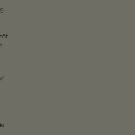
g,
tät
n.
en
n
ie
.