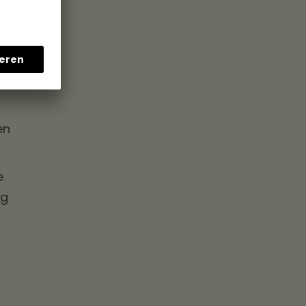
en
e
ng