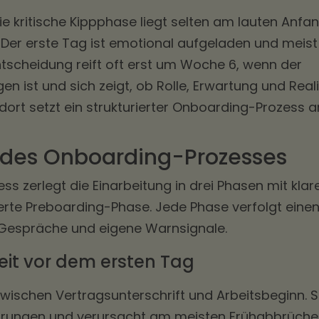
e kritische Kippphase liegt selten am lauten Anfan
e. Der erste Tag ist emotional aufgeladen und meist
ntscheidung reift oft erst um Woche 6, wenn der
n ist und sich zeigt, ob Rolle, Erwartung und Reali
t setzt ein strukturierter Onboarding-Prozess a
n des Onboarding-Prozesses
s zerlegt die Einarbeitung in drei Phasen mit klar
gerte Preboarding-Phase. Jede Phase verfolgt eine
 Gespräche und eigene Warnsignale.
eit vor dem ersten Tag
zwischen Vertragsunterschrift und Arbeitsbeginn. S
prungen und verursacht am meisten Frühabbrüche