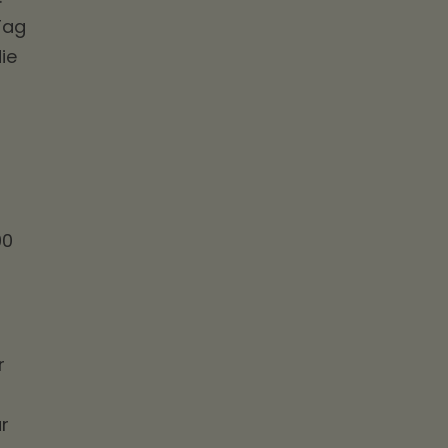
Tag
ie
90
r
r