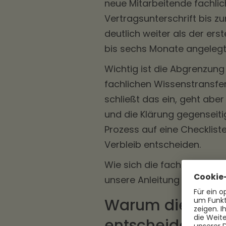
neue Mitarbeitende fachlich
Vertragsunterschrift bis zu
deutlich weiter als der erst
bis sechs Monate angelegt
Wichtig ist die Abgrenzung 
fachlichen Wissenstransfe
schließt das ein, geht abe
und die Klärung gegenseiti
Prozess auf eine Checklist
Verbleib entscheiden.
Wie sich die fachliche Einar
unsere Anleitung zum
Eina
Warum die erste
entscheiden