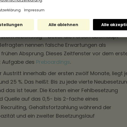
eisten neuen Mitarbeitenden gehen. Laut der Haufe
ür die 775 HR-Verantwortliche befragt wurden,
hmen bereits Kündigungen zwischen
erstem Arbeitstag – bevor die Person überhaupt
Befragten nennen falsche Erwartungen als
 frühen Absprung. Dieses Zeitfenster vor dem erst
ist Aufgabe des
Preboardings
.
r Austritt innerhalb der ersten zwölf Monate, liegt j
nd 25 %. Das heißt: Bis zu jede vierte Neubesetzu
nd das ist teuer. Die Kosten einer Fehlbesetzung
d Quelle auf das 0,5- bis 2-fache eines
 Recruiting, Gehaltsfortzahlung während der
pazität und ein zweiter Besetzungslauf