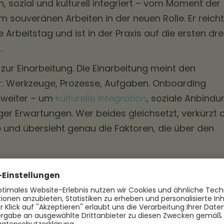
, sozial und kulturell integriert – vom Moment der
m souveränen Arbeiten in der neuen Rolle. Er reicht
e Arbeitstag und ist in der Praxis auf die ersten dre
.
zur Einarbeitung. Die Einarbeitung meint den
r: Werkzeuge, Prozesse, Aufgaben. Onboarding
r weiter – um
kulturelle Integration
, soziale Anbindu
ger Erwartungen. Wer beides gleichsetzt, verkürzt 
e und übersieht genau die Faktoren, die über den
beitung Schritt für Schritt strukturieren lässt, zeigt
rbeitungsplan erstellen
.
n 90 Tage über das Bleiben