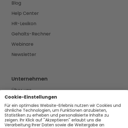
Blog
Help Center
HR-Lexikon
Gehalts-Rechner
Webinare
Newsletter
Unternehmen
Über uns
Karriere
we‘re hiring
Presse
Empfehlen