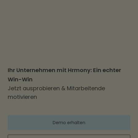
Mitarbeitende erhalten mehr Netto vom
Brutto und Arbeitgebende sparen
Lohnkosten.
Ihr Unternehmen mit Hrmony: Ein echter
Win-Win
Jetzt ausprobieren & Mitarbeitende
motivieren
Demo erhalten