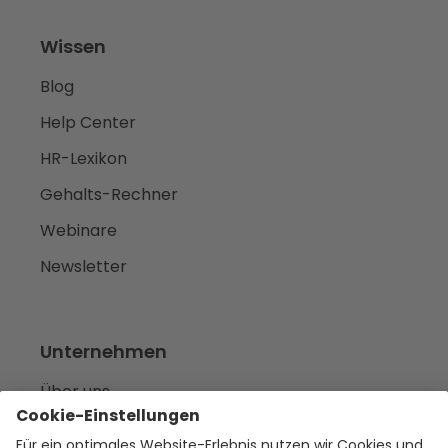
Wissen
Blog
Help Center
HR-Lexikon
Gehalts-Rechner
Webinare
Newsletter
Unternehmen
Über uns
Karriere
we‘re hiring