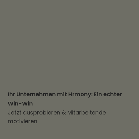
Dank der cleveren Gehaltsumwandlung
haben die Mitarbeitenden von PlusDental
seit der Einführung von Hrmony über
170.000€ mehr Nettoeinkommen
generiert.
Ihr Unternehmen mit Hrmony: Ein echter
Win-Win
Jetzt ausprobieren & Mitarbeitende
motivieren