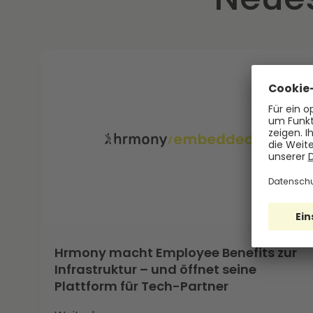
Hrmony macht Employee Benefits zur
Infrastruktur – und öffnet seine
Plattform für Tech-Partner