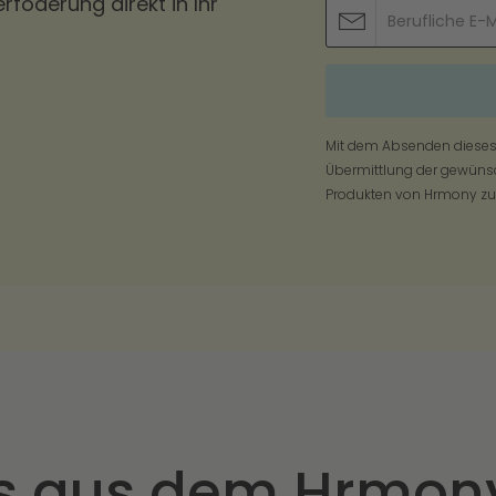
erföderung direkt in Ihr
Mit dem Absenden dieses
Übermittlung der gewünsc
Produkten von Hrmony zu.
s aus dem Hrmony