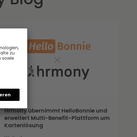
Hrmony übernimmt HelloBonnie und
erweitert Multi-Benefit-Plattform um
Kartenlösung