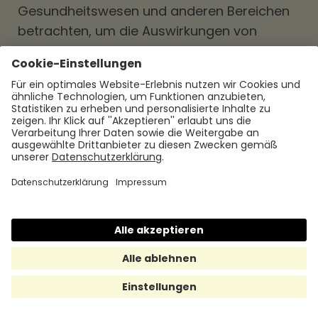
Gesundheitswesen und anderen Bereichen
betrachten, um die Auswirkungen von
Tarifverträgen auf Arbeitnehmende und
Arbeitgebende zu beleuchten.
Anwendung von Tarifverträgen
in verschiedenen Branchen
In der Automobilindustrie sind Tarifverträge
weit verbreitet und spielen eine
entscheidende Rolle bei der Regelung von
Arbeitsbedingungen und Löhnen. Sie legen
Mindestlöhne, Arbeitszeiten,
Urlaubsansprüche, Zuschläge für
Überstunden und andere Aspekte der
Beschäftigung fest. Tarifverträge in der