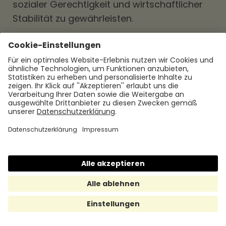
sozialer Gerechtigkeit und wirtschaftlicher
Stabilität zu gewährleisten.
Die internationale Vergleichsanalyse und der
Blick auf Best Practices können helfen, die
Stärken und Schwächen des Mindestlohns in
Deutschland aufzuzeigen und mögliche
Anpassungen oder Verbesserungen zu
identifizieren. Es ist wichtig, dass solche
Vergleiche und Analysen regelmäßig
durchgeführt werden, um von den
Erfahrungen anderer Länder zu lernen und
den Mindestlohn kontinuierlich
weiterzuentwickeln.
Diskussion und Ausblick
Die Debatte um den Mindestlohn in