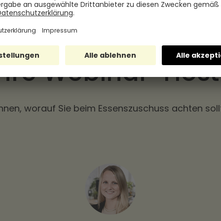
Ihre Webinar-Host
Ihnen, worauf Sie beim Essenszuschuss achten sollt