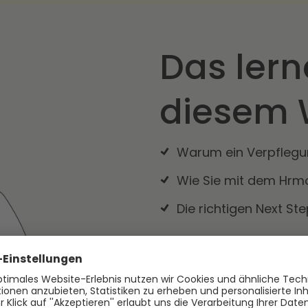
Das lern
diesem 
Warum ein Verpflegun
Wie Sie mit dem Hrm
Die richtigen Next Ste
+ Zeit für Ihre individue