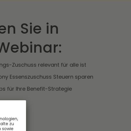
en Sie in
Webinar:
gs-Zuschuss relevant für alle ist
ony Essenszuschuss Steuern sparen
ps für Ihre Benefit-Strategie
llen Fragen