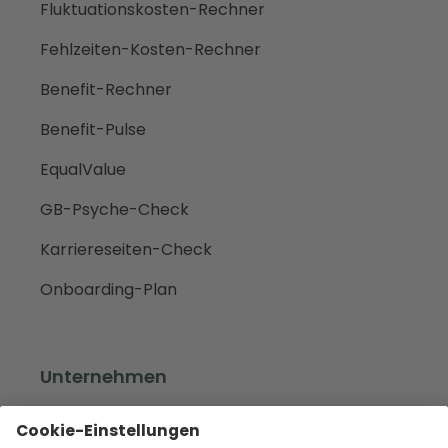
Fluktuationskosten-Rechner
Fehlzeiten-Kosten-Rechner
Benefit-Rechner
Benefit-Pulse
EqualValue
GB-Psyche-Check
Karriereseiten-Check
Onboarding-Plan
Unternehmen
Empfehlen