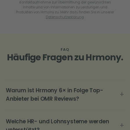
Kontaktaufnahme zur Übermittlung der gewünschten
Inhalte und von Informationen zu Leistungen und
Produkten von Hrmony zu. Mehr dazu finden Sie in unserer
Datenschutzerklärung
.
FAQ
Häufige Fragen zu Hrmony.
Warum ist Hrmony 6× in Folge Top-
+
Anbieter bei OMR Reviews?
Mit 340 + verifizierten Bewertungen mit einem
Score von 4,6/5 ist Hrmony seit mehr als 6
Welche HR- und Lohnsysteme werden
+
Quartalen die meistbewertete Benefit-
unterstützt?