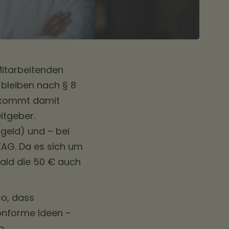
Mitarbeitenden
bleiben nach § 8
t kommt damit
itgeber.
geld) und – bei
ZAG. Da es sich um
bald die 50 € auch
so, dass
konforme Ideen –
n.