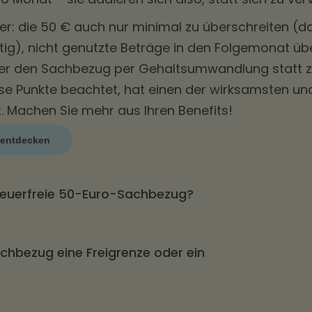
ler: die 50 € auch nur minimal zu überschreiten (d
tig), nicht genutzte Beträge in den Folgemonat üb
der den Sachbezug per Gehaltsumwandlung statt zu
se Punkte beachtet, hat einen der wirksamsten un
t.
Machen Sie mehr aus Ihren Benefits!
entdecken
steuerfreie 50-Euro-Sachbezug?
itarbeitendem und Monat bleiben lohnsteuer- und
chbezug eine Freigrenze oder ein
§ 8 Abs. 2 Satz 11 EStG). Die Grenze gilt seit dem 1
eibt auch 2026 bestehen; davor lag sie bei 44 €.
ird sie auch nur um einen Cent überschritten, wird