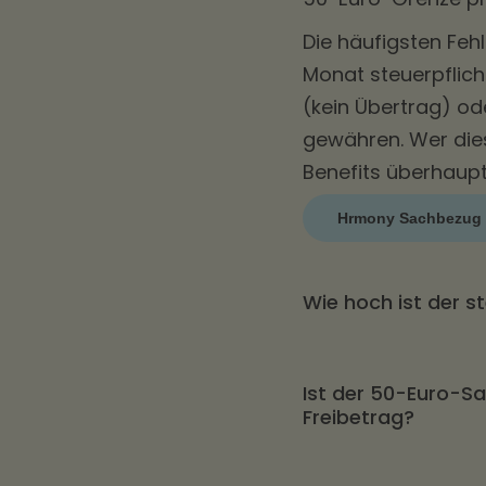
Die häufigsten Feh
Monat steuerpflich
(kein Übertrag) o
gewähren. Wer die
Benefits überhaup
Hrmony Sachbezug 
Wie hoch ist der 
Bis zu 50 € pro M
Ist der 50-Euro-Sa
sozialabgabenfrei (
Freibetrag?
unverändert und bl
Eine Freigrenze. W