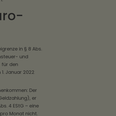
uro-
grenze in § 8 Abs.
hnsteuer- und
, für den
 1. Januar 2022
ammenkommen: Der
Geldzahlung), er
bs. 4 EStG – eine
pro Monat nicht.