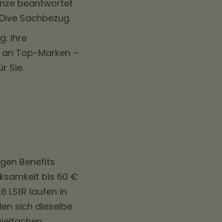
renze beantwortet
Dive Sachbezug
.
: Ihre
l an Top-Marken –
r Sie.
gen Benefits
ksamkeit bis 60 €
6 LStR laufen in
en sich dieselbe
ielfachen.