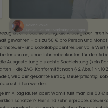
Roland Völkel
Senior Content Marketing Manager
zug ist eine Sachleistung, die Arbeitgeber ihren 
alt gewähren – bis zu 50 € pro Person und Monat 
G lohnsteuer- und sozialabgabenfrei. Der volle Wer
rbeitenden an, ohne Lohnnebenkosten für den Arbe
die Ausgestaltung als echte Sachleistung (kein Bar
rten – die ZAG-Konformität nach § 2 Abs. 1 Nr. 10 
ndelt, wird der gesamte Betrag steuerpflichtig, so
überschritten werden.
ge im Alltag lautet aber: Womit füllt man die 50 € 
wirklich schätzen? Hier sind zehn erprobte, steuer
achbezugskarte
bis zum klassischen Tankgutschei