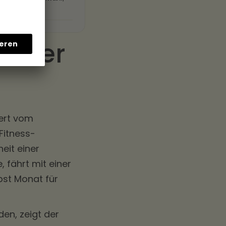
lcher
iert vom
Fitness-
eit einer
 fährt mit einer
bst Monat für
den, zeigt der