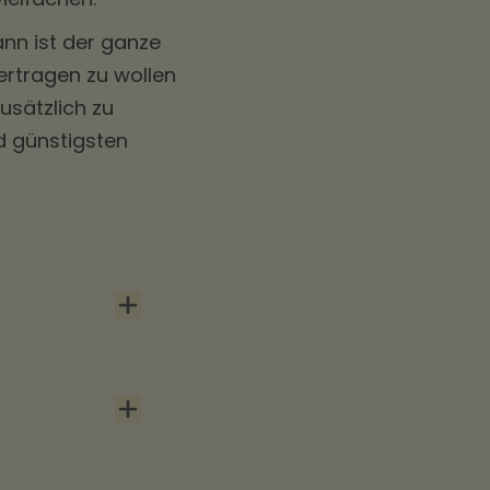
ann ist der ganze
ertragen zu wollen
sätzlich zu
d günstigsten
. Januar 2022
 der gesamte