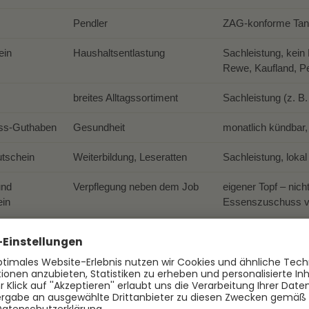
Pendler
ZAG-konforme Tank
ein
Haushaltsentlastung
Sachleistung, kein 
Rewe, Kaufland, P
breites Alltagssortiment
Sachleistung (z. 
ess-Guthaben
Gesundheit
monatlich kündbar,
tschein
Weiterbildung, Leseratten
Sachleistung, lokal
und
Verpflegung neben dem Job
eigener Topf – nich
ein
Essenszuschuss v
n
Heimwerker, Gartenfreunde
Sachleistung
nd
Freizeit
limitierte Produktp
chein
t-
alle Marken, eine Karte
ZAG-geprüft, mona