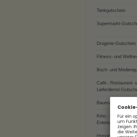
Tankgutschein
Supermarkt-Gutsch
Drogerie-Gutschein
Fitness- und Welln
Buch- und Mediengu
Café-, Restaurant- 
Lieferdienst-Gutsch
Baumarkt-Gutschei
Kino-, Streaming- u
Entertainment-Guts
Hrmony Multi-Benefi