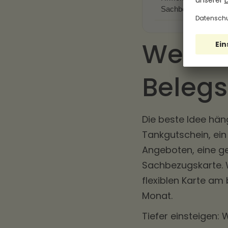
Sachbezug
Welche
Belegs
Die beste Idee hän
Tankgutschein, ein
Angeboten, eine g
Sachbezugskarte. W
flexiblen Karte am
Monat.
Tiefer einsteigen: 