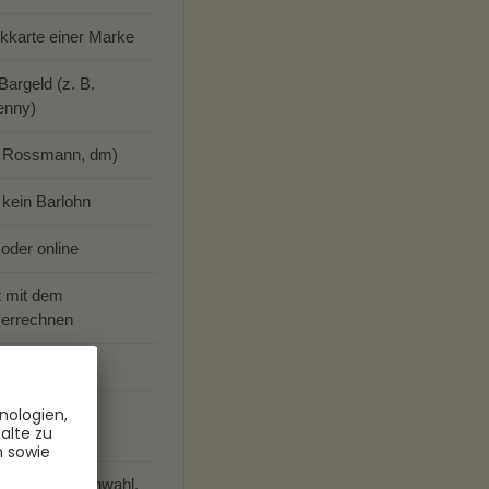
karte einer Marke
Bargeld (z. B.
enny)
B. Rossmann, dm)
 kein Barlohn
 oder online
t mit dem
errechnen
alette (ZAG)
tliche Wunschwahl,