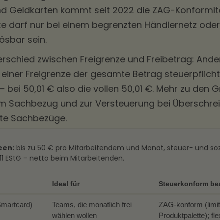
d Geldkarten kommt seit 2022 die ZAG-Konformität
arte darf nur bei einem begrenzten Händlernetz oder
ösbar sein.
terschied zwischen Freigrenze und Freibetrag: Ande
 einer Freigrenze der gesamte Betrag steuerpflicht
– bei 50,01 € also die vollen 50,01 €. Mehr zu den
um Sachbezug
und zur Versteuerung bei Überschrei
rte Sachbezüge
.
een:
bis zu 50 € pro Mitarbeitendem und Monat, steuer- und so
 11 EStG – netto beim Mitarbeitenden.
Ideal für
Steuerkonform be
Smartcard)
Teams, die monatlich frei
ZAG-konform (limit
wählen wollen
Produktpalette); fl