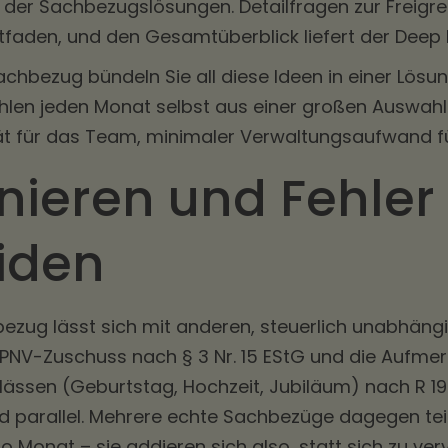
h der Sachbezugslösungen
. Detailfragen zur Freig
tfaden
, und den Gesamtüberblick liefert der
Deep 
hbezug bündeln Sie all diese Ideen in einer Lösung
hlen jeden Monat selbst aus einer großen Auswah
tät für das Team, minimaler Verwaltungsaufwand fü
ieren und Fehler
iden
zug lässt sich mit anderen, steuerlich unabhängi
PNV-Zuschuss nach § 3 Nr. 15 EStG und die Aufmer
lässen (Geburtstag, Hochzeit, Jubiläum) nach R 19.
 parallel. Mehrere echte Sachbezüge dagegen teil
 Monat – sie addieren sich also, statt sich zu verv