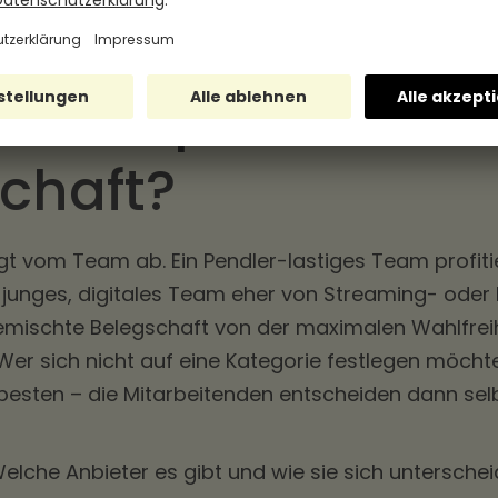
minimaler Aufwand
 Idee passt zu we
chaft?
gt vom Team ab. Ein Pendler-lastiges Team profit
 junges, digitales Team eher von Streaming- oder 
emischte Belegschaft von der maximalen Wahlfreih
er sich nicht auf eine Kategorie festlegen möchte,
 besten – die Mitarbeitenden entscheiden dann sel
Welche Anbieter es gibt und wie sie sich unterschei