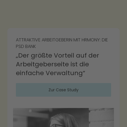
ATTRAKTIVE ARBEITGEBERIN MIT HRMONY: DIE
DIGI
PSD BANK
EINF
MITA
ss
„
Der größte Vorteil auf der
Dig
Arbeitgeberseite ist die
per
einfache Verwaltung“
wa
Zur Case Study