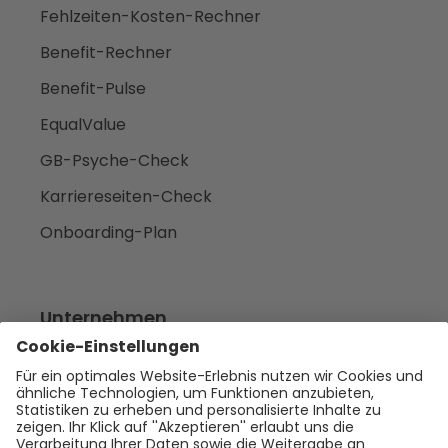
Fehlzeiten-Kosten-Rechner
Benefit-Rechner
Benefit-Pulse
EqualValue
GB-Psyche-Check
Karriereseiten-Check
Onboarding-Plan
Unternehmen
Empfehlen
Über uns
Presse