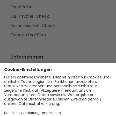
EqualValue
GB-Psyche-Check
Karriereseiten-Check
Onboarding-Plan
Unternehmen
Empfehlen
Über uns
Presse
Karriere
Rechtliches