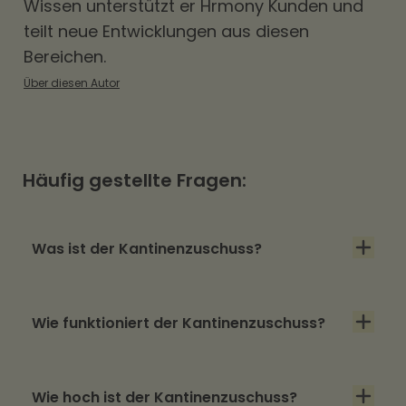
Wissen unterstützt er Hrmony Kunden und
teilt neue Entwicklungen aus diesen
Bereichen.
Über diesen Autor
Häufig gestellte Fragen:
Was ist der Kantinenzuschuss?
Der Kantinenzuschuss, oder auch
Wie funktioniert der Kantinenzuschuss?
Essenszuschuss, ist ein steuerfreier
Arbeitgeberzuschuss, mit dem sich ein
In Betriebskantinen kann der Zuschuss direkt
Unternehmen an den Kosten für die
Wie hoch ist der Kantinenzuschuss?
mit dem Preis der Mahlzeit verrechnet