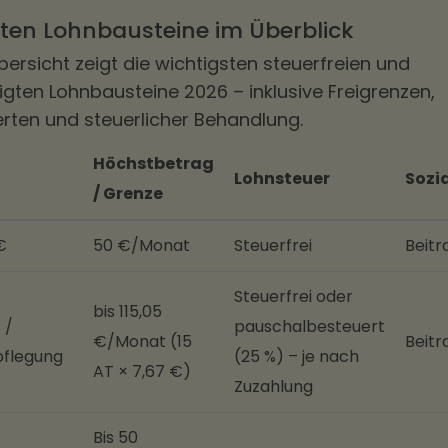
sten Lohnbausteine im Überblick
bersicht zeigt die wichtigsten steuerfreien und
gten Lohnbausteine 2026 – inklusive Freigrenzen,
ten und steuerlicher Behandlung.
Höchstbetrag
Lohnsteuer
Sozi
/ Grenze
€
50 €/Monat
Steuerfrei
Beitr
Steuerfrei oder
bis 115,05
 /
pauschalbesteuert
€/Monat (15
Beitr
pflegung
(25 %) – je nach
AT × 7,67 €)
Zuzahlung
Bis 50