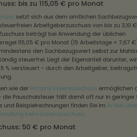
uss: bis zu 115,05 € pro Monat
chuss
setzt sich aus dem amtlichen Sachbezugswe
teuerfreien Arbeitgeberzuschuss von bis zu 3,10
Zuschuss beträgt bei Anwendung der üblichen
regel 115,05 € pro Monat (15 Arbeitstage × 7,67 €
mindestens den Sachbezugswert selbst zur Mahlzeit
ändig steuerfrei. Liegt der Eigenanteil darunter, wi
5 % versteuert – durch den Arbeitgeber, beitragsfr
rung.
gen wie der
Hrmony Essenszuschuss
ermöglichen 
 die Pauschalsteuer fällt damit oft nur in geringe
ils und Beispielrechnungen finden Sie im
Artikel übe
ehandlung beim Essenszuschuss
.
chuss: 50 € pro Monat