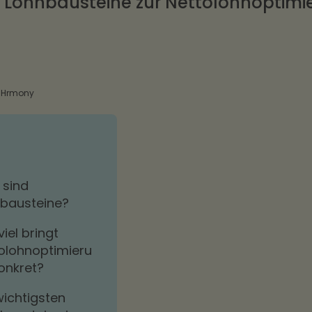
e Lohnbausteine zur Nettolohnoptimi
ei Hrmony
sind
bausteine?
viel bringt
olohnoptimieru
onkret?
wichtigsten