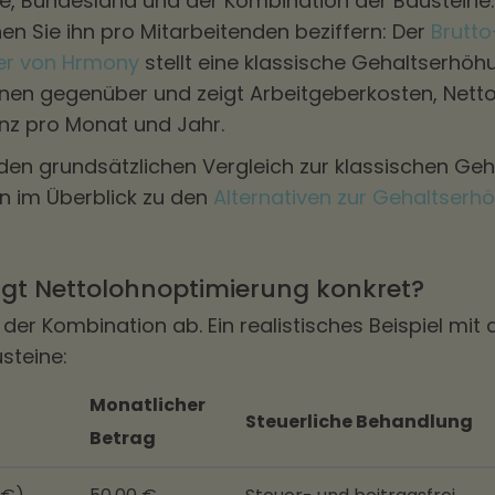
e, Bundesland und der Kombination der Bausteine. 
en Sie ihn pro Mitarbeitenden beziffern: Der
Brutto
er von Hrmony
stellt eine klassische Gehaltserhöh
inen gegenüber und zeigt Arbeitgeberkosten, Net
enz pro Monat und Jahr.
den grundsätzlichen Vergleich zur klassischen Ge
hn im Überblick zu den
Alternativen zur Gehaltserh
ingt Nettolohnoptimierung konkret?
er Kombination ab. Ein realistisches Beispiel mit d
steine:
Monatlicher
Steuerliche Behandlung
Betrag