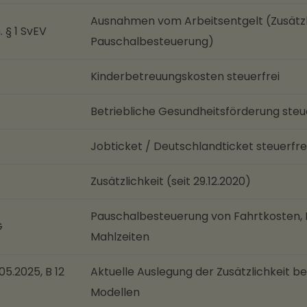
Ausnahmen vom Arbeitsentgelt (Zusätzli
. § 1 SvEV
Pauschalbesteuerung)
Kinderbetreuungskosten steuerfrei
Betriebliche Gesundheitsförderung steue
Jobticket / Deutschlandticket steuerfre
Zusätzlichkeit (seit 29.12.2020)
Pauschalbesteuerung von Fahrtkosten, I
G
Mahlzeiten
.05.2025, B 12
Aktuelle Auslegung der Zusätzlichkeit be
Modellen