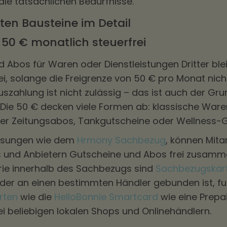
die tatsächlichen Bedürfnisse.
sten Bausteine im Detail
50 € monatlich steuerfrei
 Abos für Waren oder Dienstleistungen Dritter ble
ei, solange die Freigrenze von 50 € pro Monat nich
auszahlung ist nicht zulässig – das ist auch der Gr
t. Die 50 € decken viele Formen ab: klassische War
er Zeitungsabos, Tankgutscheine oder Wellness-G
 Lösungen wie dem
Hrmony Sachbezug
, können Mita
 und Anbietern Gutscheine und Abos frei zusammen
rie innerhalb des Sachbezugs sind
Sachbezugskar
 der an einen bestimmten Händler gebunden ist, fu
rten
wie die
HelloBonnie Smartcard
wie eine Prep
ei beliebigen lokalen Shops und Onlinehändlern.