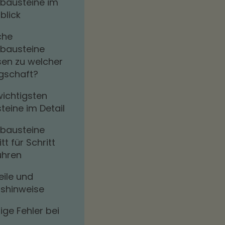
bausteine im
blick
che
bausteine
en zu welcher
gschaft?
wichtigsten
teine im Detail
bausteine
tt für Schritt
ühren
eile und
ishinweise
ige Fehler bei