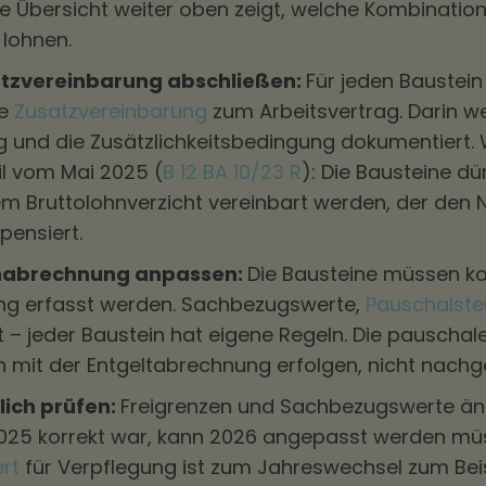
ie Übersicht weiter oben zeigt, welche Kombination
lohnen.
satzvereinbarung abschließen:
Für jeden Baustein
he
Zusatzvereinbarung
zum Arbeitsvertrag. Darin w
ng und die Zusätzlichkeitsbedingung dokumentiert.
l vom Mai 2025 (
B 12 BA 10/23 R
): Die Bausteine dü
nem Bruttolohnverzicht vereinbart werden, der den 
pensiert.
ohnabrechnung anpassen:
Die Bausteine müssen kor
g erfasst werden. Sachbezugswerte,
Pauschalste
it – jeder Baustein hat eigene Regeln. Die pauscha
h mit der Entgeltabrechnung erfolgen, nicht nachg
rlich prüfen:
Freigrenzen und Sachbezugswerte än
2025 korrekt war, kann 2026 angepasst werden mü
rt
für Verpflegung ist zum Jahreswechsel zum Beis