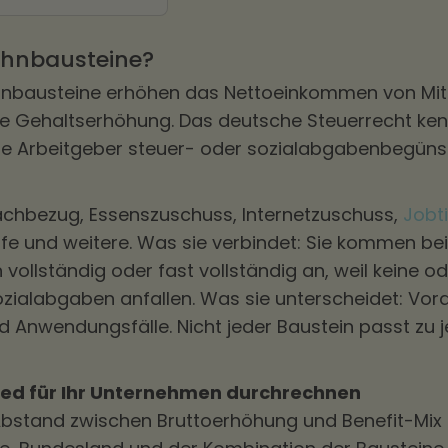
ohnbausteine?
ohnbausteine erhöhen das Nettoeinkommen von Mit
e Gehaltserhöhung. Das deutsche Steuerrecht kenn
ie Arbeitgeber steuer- oder sozialabgabenbegünst
achbezug, Essenszuschuss, Internetzuschuss,
Jobt
lfe und weitere. Was sie verbindet: Sie kommen bei
vollständig oder fast vollständig an, weil keine od
zialabgaben anfallen. Was sie unterscheidet: Vor
d Anwendungsfälle. Nicht jeder Baustein passt zu 
ied für Ihr Unternehmen durchrechnen
bstand zwischen Bruttoerhöhung und Benefit-Mix a