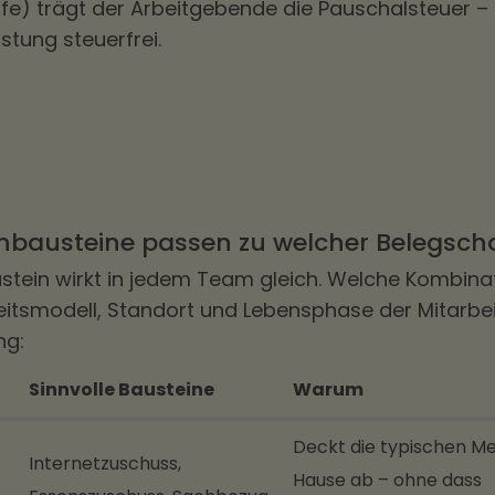
lfe) trägt der Arbeitgebende die Pauschalsteuer –
istung steuerfrei.
nbausteine passen zu welcher Belegsch
ustein wirkt in jedem Team gleich. Welche Kombinat
itsmodell, Standort und Lebensphase der Mitarbe
ng:
Sinnvolle Bausteine
Warum
Deckt die typischen M
Internetzuschuss,
Hause ab – ohne dass