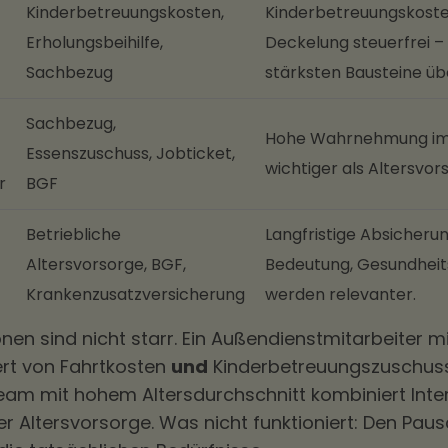
Kinderbetreuungskosten,
Kinderbetreuungskoste
Erholungsbeihilfe,
Deckelung steuerfrei – 
Sachbezug
stärksten Bausteine üb
Sachbezug,
Hohe Wahrnehmung im A
Essenszuschuss, Jobticket,
wichtiger als Altersvor
r
BGF
Betriebliche
Langfristige Absicheru
Altersvorsorge, BGF,
Bedeutung, Gesundhei
Krankenzusatzversicherung
werden relevanter.
nen sind nicht starr. Ein Außendienstmitarbeiter mi
iert von Fahrtkosten
und
Kinderbetreuungszuschuss.
am mit hohem Altersdurchschnitt kombiniert Inte
er Altersvorsorge. Was nicht funktioniert: Den Paus