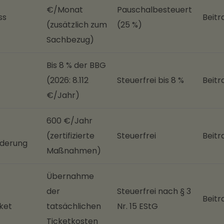
€/Monat
Pauschalbesteuert
ss
Beitr
(zusätzlich zum
(25 %)
Sachbezug)
Bis 8 % der BBG
(2026: 8.112
Steuerfrei bis 8 %
Beitr
€/Jahr)
600 €/Jahr
(zertifizierte
Steuerfrei
Beitr
rderung
Maßnahmen)
Übernahme
der
Steuerfrei nach § 3
Beitr
ket
tatsächlichen
Nr. 15 EStG
Ticketkosten