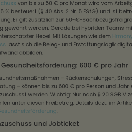
schuss
von bis zu 50 € pro Monat wird vom Arbeit
 % besteuert (§ 40 Abs. 2 Nr. 5 EStG) und ist beitr
rung. Er gilt zusätzlich zur 50-€-Sachbezugsfreig
ung gewährt werden. Gerade bei hybriden Teams m
 unterschätzter Hebel. Mit Lösungen wie dem
Hrmon
uss
lässt sich die Beleg- und Erstattungslogik digit
fwand abbilden.
e Gesundheitsförderung: 600 € pro Jahr
 Gesundheitsmaßnahmen – Rückenschulungen, Stres
atung – können bis zu 600 € pro Person und Jahr 
ezuschusst werden. Wichtig: Nur nach § 20 SGB V zer
en unter diesen Freibetrag. Details dazu im Artikel
 Gesundheitsförderung
.
nzuschuss und Jobticket