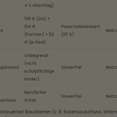
4 % Abschlag)
156 € (AN) +
104 €
Pauschalbesteuert
fe
Beitr
(Partner) + 52
(25 %)
€ (je Kind)
Unbegrenzt
(nicht
ngskosten
Steuerfrei
Beitr
schulpflichtige
Kinder)
Beruflicher
Steuerfrei
Beitr
zuschuss
Anteil
steuerten Bausteinen (z. B. Essenszuschuss, Inter