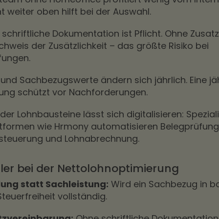
t weiter oben hilft bei der Auswahl.
 schriftliche Dokumentation ist Pflicht. Ohne Zusa
chweis der Zusätzlichkeit – das größte Risiko bei
fungen.
 und Sachbezugswerte ändern sich jährlich. Eine jä
ung schützt vor Nachforderungen.
er Lohnbausteine lässt sich digitalisieren: Speziali
ttformen wie Hrmony automatisieren Belegprüfung
steuerung und Lohnabrechnung.
ler bei der Nettolohnoptimierung
ung statt Sachleistung:
Wird ein Sachbezug in ba
Steuerfreiheit vollständig.
tzvereinbarung:
Ohne schriftliche Dokumentation 