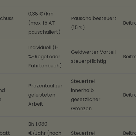
0,38 €/km
schuss
Pauschalbesteuert
(max. 15 AT
Beitr
(15 %)
pauschaliert)
Individuell (1-
Geldwerter Vorteil
%-Regel oder
Beitr
steuerpflichtig
Fahrtenbuch)
Steuerfrei
Prozentual zur
nd
innerhalb
geleisteten
Beitr
e
gesetzlicher
Arbeit
Grenzen
Bis 1.080
batt
€/Jahr (nach
Steuerfrei
Beitr