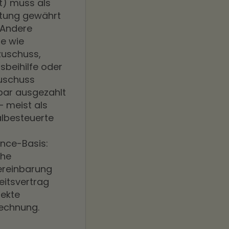
) muss als
stung gewährt
 Andere
e wie
zuschuss,
sbeihilfe oder
uschuss
bar ausgezahlt
 meist als
lbesteuerte
nce-Basis:
che
ereinbarung
eitsvertrag
rekte
echnung.