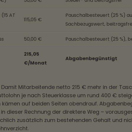
 €)
50,00 €
Steuer- und beitragsfrei
 (15 AT
Pauschalbesteuert (25 %) au
115,05 €
Sachbezugswert, beitragsfre
ss
50,00 €
Pauschalbesteuert (25 %), be
215,05
Abgabenbegünstigt
€/Monat
 Damit Mitarbeitende netto 215 € mehr in der Tas
ttolohn je nach Steuerklasse um rund 400 € steige
 kämen auf beiden Seiten obendrauf. Abgabenbe
 in dieser Rechnung der direktere Weg – vorausges
hlich zusätzlich zum bestehenden Gehalt und nic
hnverzicht.