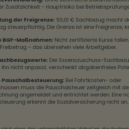
r Zusätzlichkeit – Hauptrisiko bei Betriebsprüfung
tung der Freigrenze:
50,01 € Sachbezug macht 
 steuerpflichtig. Die Grenze ist eine Freigrenze, ke
te BGF-Maßnahmen:
Nicht zertifizierte Kurse falle
reibetrag – das übersehen viele Arbeitgeber.
Sachbezugswerte:
Der Essenszuschuss-Sachbezug
r ihn nicht anpasst, verschenkt abgabenfreies Poten
 Pauschalbesteuerung:
Bei Fahrtkosten- oder
chüssen muss die Pauschalsteuer zeitgleich mit de
chnung angemeldet und entrichtet werden. Eine n
teuerung erkennt die Sozialversicherung nicht an.
sind einer der unterschätzten Hebel im deutschen