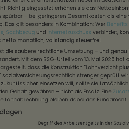
t. Richtig eingesetzt erhöhen sie das Nettoeink
 spürbar – bei geringeren Gesamtkosten als eine 
. Das gilt besonders in Kombination: Wer
Benefits
ss
,
Sachbezug
und
Internetzuschuss
verbindet, ko
 netto monatlich, vollständig steuerfrei.
st die saubere rechtliche Umsetzung – und genau h
ändert. Mit dem BSG-Urteil vom 13. Mai 2025 hat 
largestellt, dass die Konstruktion "Lohnverzicht plu
" sozialversicherungsrechtlich strenger geprüft wi
ukunftssicher einsetzen will, sollte sie tatsächlich
n Gehalt gewähren – nicht als Ersatz. Eine
Zusat
kte Lohnabrechnung bleiben dabei das Fundament.
dlagen
Begriff des Arbeitsentgelts in der Sozia