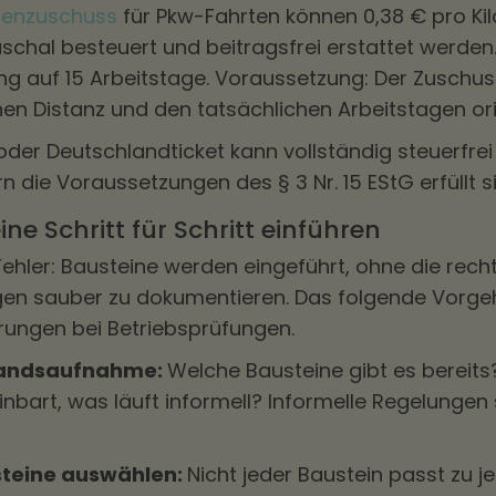
tenzuschuss
für Pkw-Fahrten können 0,38 € pro Ki
schal besteuert und beitragsfrei erstattet werden. 
ng auf 15 Arbeitstage. Voraussetzung: Der Zuschu
hen Distanz und den tatsächlichen Arbeitstagen ori
oder Deutschlandticket kann vollständig steuerf
 die Voraussetzungen des § 3 Nr. 15 EStG erfüllt s
ne Schritt für Schritt einführen
Fehler: Bausteine werden eingeführt, ohne die rech
en sauber zu dokumentieren. Das folgende Vorge
rungen bei Betriebsprüfungen.
standsaufnahme:
Welche Bausteine gibt es bereits
einbart, was läuft informell? Informelle Regelungen
usteine auswählen:
Nicht jeder Baustein passt zu j