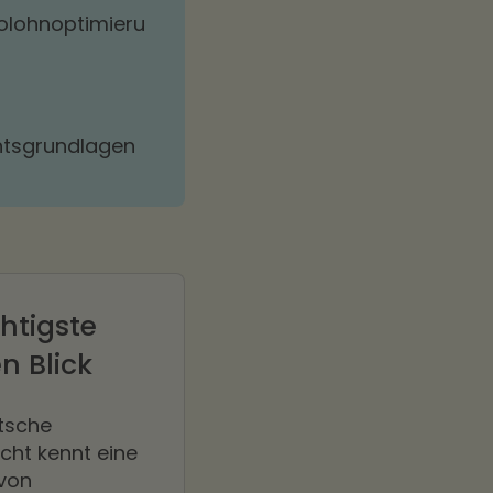
olohnoptimieru
tsgrundlagen
htigste
n Blick
tsche
cht kennt eine
 von