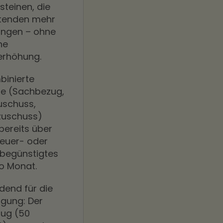
teinen, die
itenden mehr
ingen – ohne
he
erhöhung.
binierte
ne (Sachbezug,
uschuss,
zuschuss)
bereits über
teuer- oder
sbegünstigtes
o Monat.
dend für die
igung: Der
ug (50