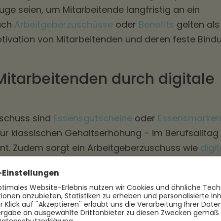
uge seien, um Mitarbeitende langfristig an ein
uch
Arbeitgeberzuschüsse
oder
Benefits
gelten als
otivation von Mitarbeitenden und deren feste Bind
Mitarbeitenden durch digitale
uschuss sind
Essensgutscheine
oder
Essensmarke
zur klassischen Gehaltserhöhung – im Berufsalltag
nt. Zudem sorgt ein Arbeitgeberzuschuss wie
digit
r eine gesündere Ernährung der Mitarbeitenden,
che Erholung durch eine aktive
Mittagspause
und
ch die Motivation der Mitarbeitenden.
einem solchen steuerfreien Benefit zudem