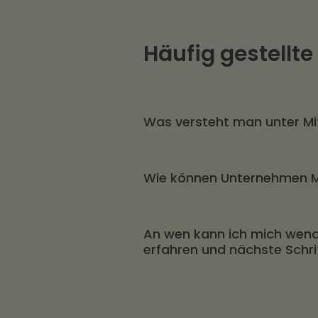
Häufig gestellte
Was versteht man unter Mi
Mitarbeitermotivation ist ei
Wie können Unternehmen Mi
Mitarbeitende sind, Leistu
Stimmung sie in den Arbeits
Mitarbeitermotivation wird 
An wen kann ich mich wende
kann dies zum Beispiel die
erfahren und nächste Schr
Vorgesetztenverhalten umf
Gerne stehen wir Ihnen bera
Anforderungen zu verstehen