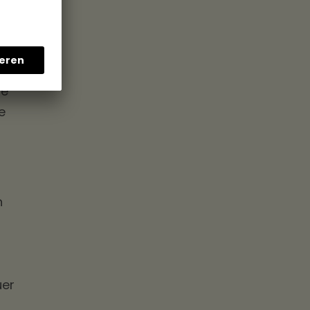
ne
e
n
uer