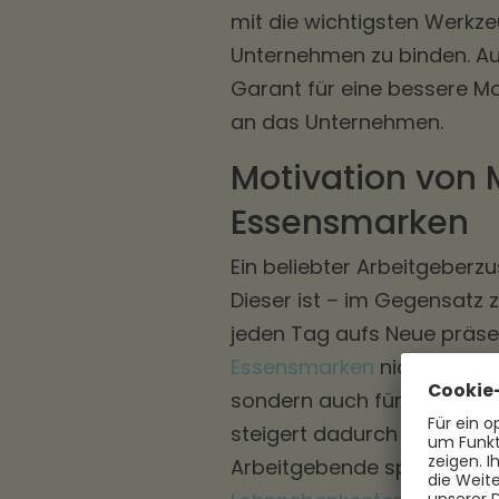
mit die wichtigsten Werkze
Unternehmen zu binden. A
Garant für eine bessere M
an das Unternehmen.
Motivation von 
Essensmarken
Ein beliebter Arbeitgeberz
Dieser ist – im Gegensatz 
jeden Tag aufs Neue präse
Essensmarken
nicht nur fü
sondern auch für tatsächli
steigert dadurch automatis
Arbeitgebende sparen mit 