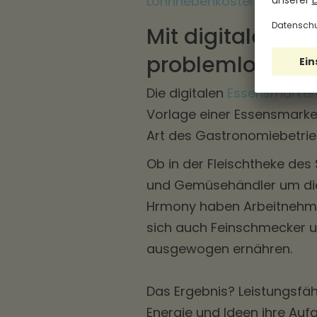
Lohnnebenkosten
ein.
Mit digitalen E
problemlos auf 
Die digitalen
Essensmarke
Vorlage einer Essensmarke 
Art des Gastronomiebetrieb
Ob in der Fleischtheke de
und Gemüsehändler um die 
Hrmony haben Arbeitnehmen
sich auch Feinschmecker u
ausgewogen ernähren.
Das Ergebnis? Leistungsfäh
Energie und Ideen ihre Aufg