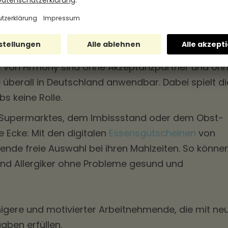
ssensmarken kommt jeder
seine Kosten
n
von Hrmony sind ohne Akzeptanzpartner und oh
überall in Deutschland anwendbar. Dabei spielt di
s keine Rolle.
s Supermarktes, dem Imbissstand oder dem Obst-
Ecke: Mit den digitalen
Essensgutscheinen
von
de freie Auswahl bei ihren Mahlzeiten. So könne
nd Allergiker ohne Probleme gesund und
igere und motivierter Arbeitnehmende, die mit ne
aben erfüllen.