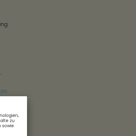
ung
n
.
ale