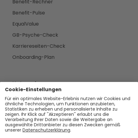
Benefit-Rechner
Benefit-Pulse
EqualValue
GB-Psyche-Check
Karriereseiten-Check
Onboarding-Plan
Unternehmen
Empfehlen
Über uns
Presse
Karriere