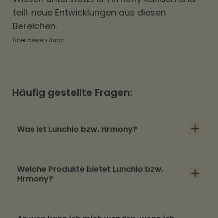
teilt neue Entwicklungen aus diesen
Bereichen.
Über diesen Autor
Häufig gestellte Fragen:
Was ist Lunchio bzw. Hrmony?
Lunchio bzw. Hrmony ist ein Berliner SaaS
Welche Produkte bietet Lunchio bzw.
Unternehmen, das Unternehmen moderne,
Hrmony?
digitale Benefits bietet. So unterstützt es
Arbeitgebende beim Employer Branding, der
Lunchio bzw. Hrmony bietet eine Vielzahl an
Mitarbeitermotivation und -bindung.