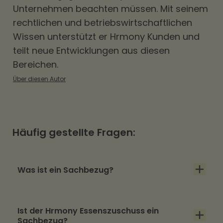
Unternehmen beachten müssen. Mit seinem
rechtlichen und betriebswirtschaftlichen
Wissen unterstützt er Hrmony Kunden und
teilt neue Entwicklungen aus diesen
Bereichen.
Über diesen Autor
Häufig gestellte Fragen:
Was ist ein Sachbezug?
Ein Sachbezug ist eine Zusatzleistung, die
Ist der Hrmony Essenszuschuss ein
Arbeitgebende ihren Mitarbeitenden bieten
Sachbezug?